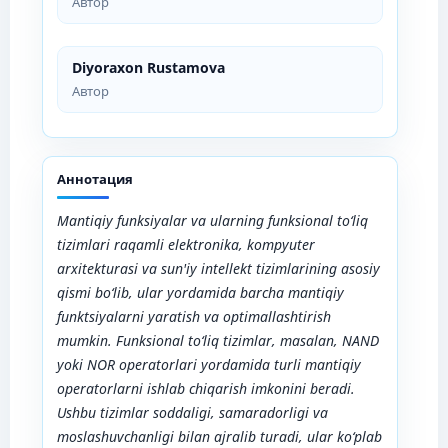
Автор
Diyoraxon Rustamova
Автор
Аннотация
Mantiqiy funksiyalar va ularning funksional to‘liq
tizimlari raqamli elektronika, kompyuter
arxitekturasi va sun'iy intellekt tizimlarining asosiy
qismi bo‘lib, ular yordamida barcha mantiqiy
funktsiyalarni yaratish va optimallashtirish
mumkin. Funksional to‘liq tizimlar, masalan, NAND
yoki NOR operatorlari yordamida turli mantiqiy
operatorlarni ishlab chiqarish imkonini beradi.
Ushbu tizimlar soddaligi, samaradorligi va
moslashuvchanligi bilan ajralib turadi, ular ko‘plab