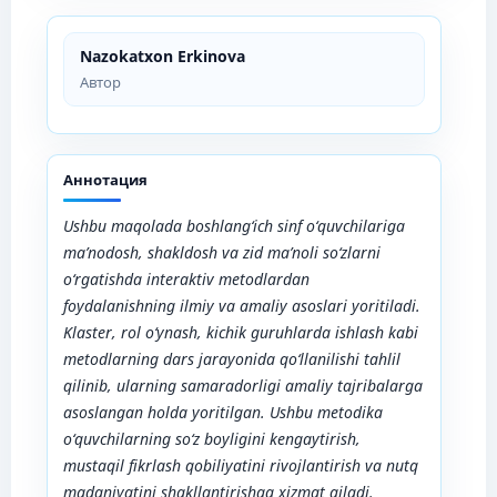
Nazokatxon Erkinova
Автор
Аннотация
Ushbu maqolada boshlang‘ich sinf o‘quvchilariga
ma’nodosh, shakldosh va zid ma’noli so‘zlarni
o‘rgatishda interaktiv metodlardan
foydalanishning ilmiy va amaliy asoslari yoritiladi.
Klaster, rol o‘ynash, kichik guruhlarda ishlash kabi
metodlarning dars jarayonida qo‘llanilishi tahlil
qilinib, ularning samaradorligi amaliy tajribalarga
asoslangan holda yoritilgan. Ushbu metodika
o‘quvchilarning so‘z boyligini kengaytirish,
mustaqil fikrlash qobiliyatini rivojlantirish va nutq
madaniyatini shakllantirishga xizmat qiladi.