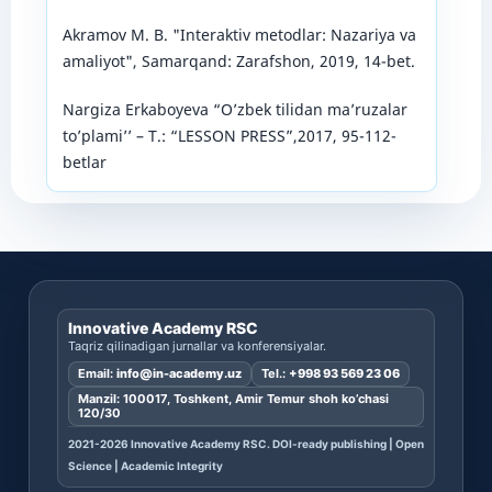
Akramov M. B. "Interaktiv metodlar: Nazariya va
amaliyot", Samarqand: Zarafshon, 2019, 14-bet.
Nargiza Erkaboyeva “O’zbek tilidan ma’ruzalar
to’plami’’ – T.: “LESSON PRESS”,2017, 95-112-
betlar
Innovative Academy RSC
Taqriz qilinadigan jurnallar va konferensiyalar.
Email:
info@in-academy.uz
Tel.:
+998 93 569 23 06
Manzil: 100017, Toshkent, Amir Temur shoh ko’chasi
120/30
2021-2026 Innovative Academy RSC. DOI-ready publishing | Open
Science | Academic Integrity