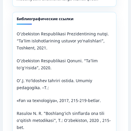
Библиографические ссылки
O‘zbekiston Respublikasi Prezidentining nutqi.
“Ta’lim islohotlarining ustuvor yo‘nalishlari”,
Toshkent, 2021.
O‘zbekiston Respublikasi Qonuni. “Ta’lim
to‘g‘risida”, 2020.
O’.J. Yo‘ldoshev tаhriri ostidа. Umumiy
pedаgogikа. –T.:
«Fаn vа texnologiyа», 2017, 215-219-betlar.
Rasulov N. R. "Boshlang‘ich sinflarda ona tili
o‘qitish metodikasi", T.: O‘zbekiston, 2020 , 215-
bet.