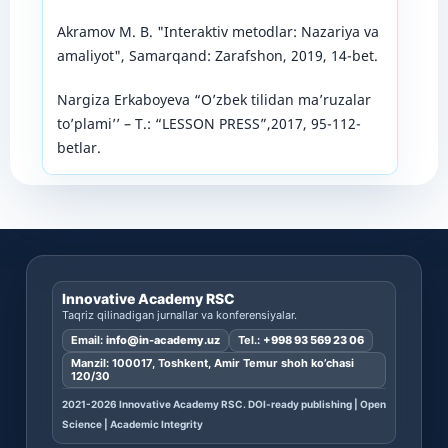
Akramov M. B. "Interaktiv metodlar: Nazariya va
amaliyot", Samarqand: Zarafshon, 2019, 14-bet.
Nargiza Erkaboyeva “O’zbek tilidan ma’ruzalar
to’plami’’ – T.: “LESSON PRESS”,2017, 95-112-
betlar.
Innovative Academy RSC
Taqriz qilinadigan jurnallar va konferensiyalar.
Email:
info@in-academy.uz
Tel.:
+998 93 569 23 06
Manzil: 100017, Toshkent, Amir Temur shoh ko’chasi
120/30
2021-2026 Innovative Academy RSC. DOI-ready publishing | Open
Science | Academic Integrity