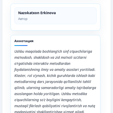
Nazokatxon Erkinova
Автор
Аннотация
Ushbu maqolada boshlang‘ich sinf o‘quvchilariga
ma’nodosh, shakldosh va zid ma’noli so‘zlarni
o‘rgatishda interaktiv metodlardan
foydalanishning ilmiy va amaliy asoslari yoritiladi.
Klaster, rol o‘ynash, kichik guruhlarda ishlash kabi
metodlarning dars jarayonida qo‘llanilishi tahlil
qilinib, ularning samaradorligi amaliy tajribalarga
asoslangan holda yoritilgan. Ushbu metodika
o‘quvchilarning so‘z boyligini kengaytirish,
mustaqil fikrlash qobiliyatini rivojlantirish va nutq
madaniyatini shakllantirishga xizmat qiladi.