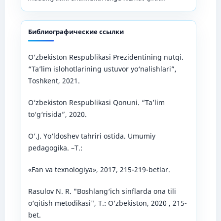
Библиографические ссылки
O‘zbekiston Respublikasi Prezidentining nutqi.
“Ta’lim islohotlarining ustuvor yo‘nalishlari”,
Toshkent, 2021.
O‘zbekiston Respublikasi Qonuni. “Ta’lim
to‘g‘risida”, 2020.
O’.J. Yo‘ldoshev tаhriri ostidа. Umumiy
pedаgogikа. –T.:
«Fаn vа texnologiyа», 2017, 215-219-betlar.
Rasulov N. R. "Boshlang‘ich sinflarda ona tili
o‘qitish metodikasi", T.: O‘zbekiston, 2020 , 215-
bet.