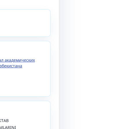
нал академических
збекистана
AKTAB
MLARINI