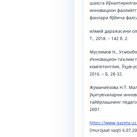
шахсга йўналтирилган
инновацион фаолиятг
фанлари бўйича фалса
илмий даражасини оли
Т., 2018. – 142 б. 2.
Муслимов Н., Усмонбо
Инновацион таълим т
компетентлик. Ўқув-у
2016. – Б. 28-32.
Жуманиёзова Н.Т. М
ўқитувчиларни иннов
тайёрлашнинг педагогик
2007.
https://www.gazeta.uz
(murojaat vaqti 6.07.2