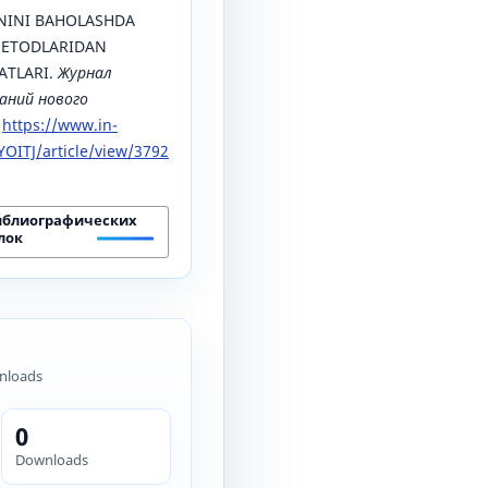
NINI BAHOLASHDA
METODLARIDAN
ATLARI.
Журнал
аний нового
.
https://www.in-
OITJ/article/view/3792
иблиографических
лок
nloads
0
Downloads