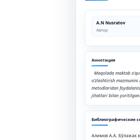
A.N Nusratov
Автор
Аннотация
Maqolada
maktab o’quv
o’zlashtirish mazmunini
metodlaridan foydalanis
jihatlari bilan
yoritilgan
Библиографические с
Алимов А.А. Бўлажак 