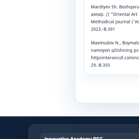
Mardiyev Sh. Boshqaru
axloqi. // "Oriental Art
Methodical Journal / V
2023.-B.391
Maxmudov N., Boymatov 
namoyon qilishning psi
httpsinteroncof.comin
29.-B.355
Innovative Academy RSC