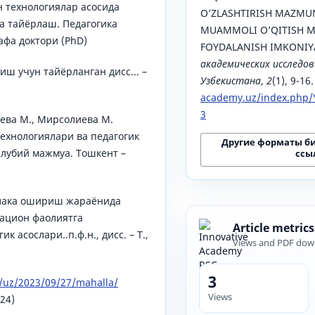
 технологиялар асосида
O’ZLASHTIRISH MAZMU
а тайёрлаш. Педагогика
MUAMMOLI O’QITISH 
фа доктори (PhD)
FOYDALANISH IMKONIY
академических исследов
ш учун тайёрланган дисс... –
Узбекистана
,
2
(1), 9-16
academy.uz/index.php/Y
3
ева М., Мирсолиева М.
ехнологиялари ва педагогик
Другие форматы б
слубий мажмуа. Тошкент –
ссы
алака ошириш жараёнида
ацион фаолиятга
Article metrics
 асослари..п.ф.н., дисс. – Т.,
Views and PDF dow
3
/uz/2023/09/27/mahalla/
Views
024)