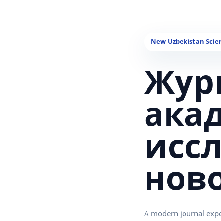
Жур
ака
исс
нов