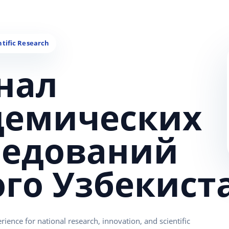
нал
демических
ледований
ого Узбекист