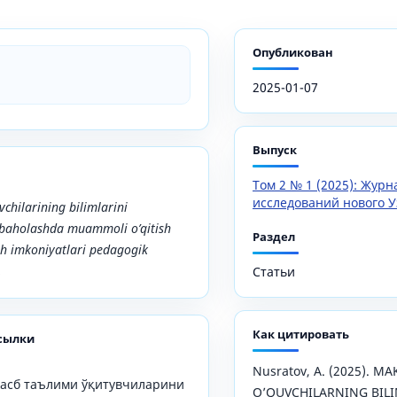
Опубликован
2025-01-07
Выпуск
Том 2 № 1 (2025): Жур
исследований нового У
chilarining bilimlarini
 baholashda muammoli o’qitish
Раздел
h imkoniyatlari pedagogik
.
Статьи
Как цитировать
сылки
Nusratov, A. (2025). M
касб таълими ўқитувчиларини
O’QUVCHILARNING BILI