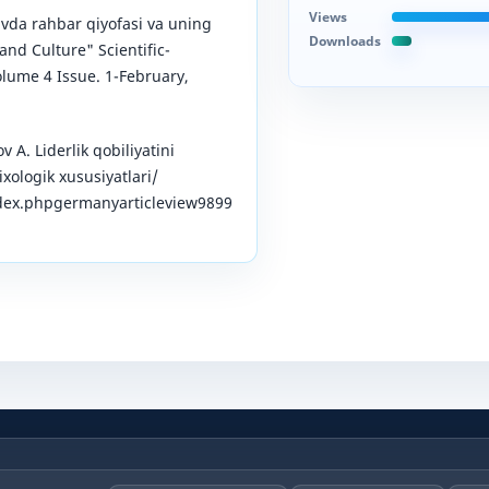
Views
vda rahbar qiyofasi va uning
Downloads
 and Culture" Scientific-
olume 4 Issue. 1-February,
A. Liderlik qobiliyatini
xologik xususiyatlari/
dex.phpgermanyarticleview9899