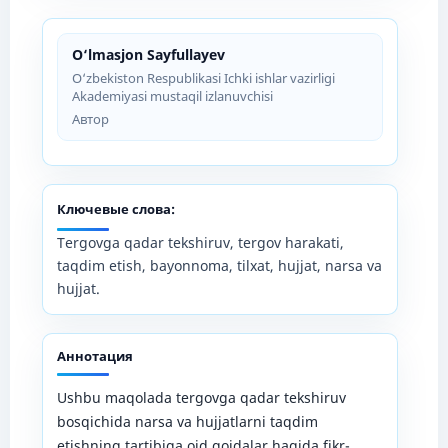
O‘lmasjon Sayfullayev
O‘zbekiston Respublikasi Ichki ishlar vazirligi
Akademiyasi mustaqil izlanuvchisi
Автор
Ключевые слова:
Tergovga qadar tekshiruv, tergov harakati,
taqdim etish, bayonnoma, tilxat, hujjat, narsa va
hujjat.
Аннотация
Ushbu maqolada tergovga qadar tekshiruv
bosqichida narsa va hujjatlarni taqdim
etishning tartibiga oid qoidalar haqida fikr-