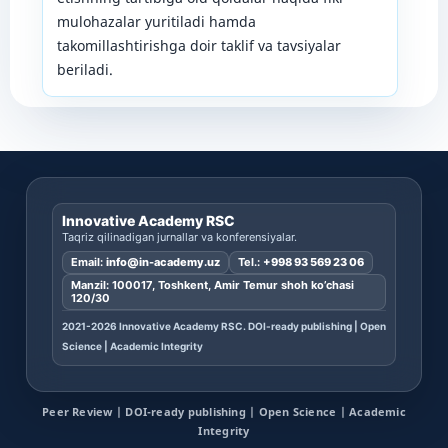
mulohazalar yuritiladi hamda
takomillashtirishga doir taklif va tavsiyalar
beriladi.
Innovative Academy RSC
Taqriz qilinadigan jurnallar va konferensiyalar.
Email:
info@in-academy.uz
Tel.:
+998 93 569 23 06
Manzil: 100017, Toshkent, Amir Temur shoh ko’chasi
120/30
2021-2026 Innovative Academy RSC. DOI-ready publishing | Open
Science | Academic Integrity