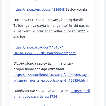
https://lex.uz/en/docs/-4386848
Saylov kodeksi
Husanov O.Τ. Konstitutsiyaviy huquq darslik.
To’ldirilgan va qayta ishlangan to’rtinchi nashr.
– Toshkent: Yuridik adabiyotlar publish, 2022. –
400 bet
https://lex.uz/ru/docs/112107?
ONDATE2=26.06.2019&action=compare
O‘zbekistonda saylov tizimi majoritar-
proporsional shaklga o‘tkaziladi
https://oz.sputniknews.uz/amp/20230509/saylo
v-tizimi-majoritar-proportsional-34766854.html
ОлийМажлисКонунчиликпалатаси
https://parli
ament.gov.uz/articles/1784