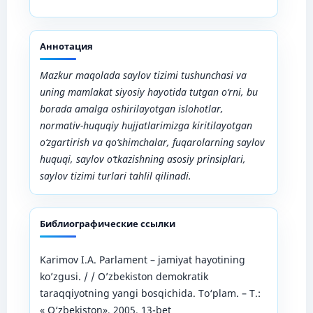
Аннотация
Mazkur maqolada saylov tizimi tushunchasi va
uning mamlakat siyosiy hayotida tutgan o‘rni, bu
borada amalga oshirilayotgan islohotlar,
normativ-huquqiy hujjatlarimizga kiritilayotgan
o‘zgartirish va qo‘shimchalar, fuqarolarning saylov
huquqi, saylov o‘tkazishning asosiy prinsiplari,
saylov tizimi turlari tahlil qilinadi.
Библиографические ссылки
Karimov I.A. Parlament – jamiyat hayotining
ko’zgusi. / / O’zbekiston demokratik
taraqqiyotning yangi bosqichida. To‘plam. – Т.:
« O‘zbekiston», 2005. 13-bet