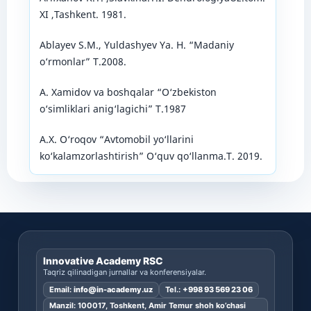
XI ,Tashkent. 1981.
Ablayev S.M., Yuldashyev Ya. H. “Madaniy
o‘rmonlar” Т.2008.
A. Xamidov va boshqalar “O‘zbekiston
o‘simliklari anig‘lagichi” T.1987
A.X. O‘roqov “Avtomobil yo‘llarini
ko‘kalamzorlashtirish” O‘quv qo‘llanma.T. 2019.
Innovative Academy RSC
Taqriz qilinadigan jurnallar va konferensiyalar.
Email:
info@in-academy.uz
Tel.:
+998 93 569 23 06
Manzil: 100017, Toshkent, Amir Temur shoh ko’chasi