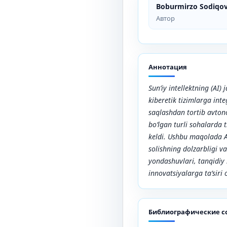
Boburmirzo Sodiqo
Автор
Аннотация
Sun’iy intellektning (AI) 
kiberetik tizimlarga inte
saqlashdan tortib avton
bo‘lgan turli sohalarda 
keldi. Ushbu maqolada A
solishning dolzarbligi va
yondashuvlari, tanqidiy
innovatsiyalarga ta’siri 
Библиографические с