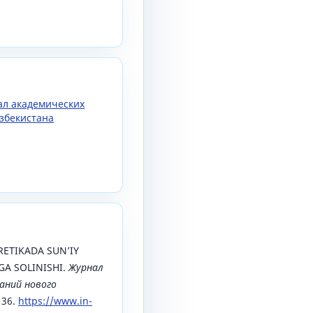
нал академических
збекистана
ERETIKADA SUN’IY
GA SOLINISHI.
Журнал
аний нового
136.
https://www.in-