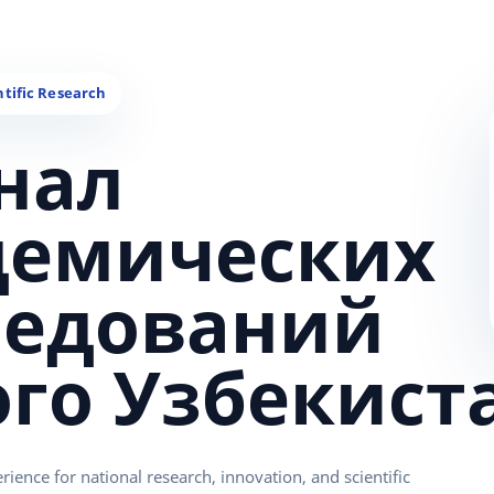
нал
демических
ледований
ого Узбекист