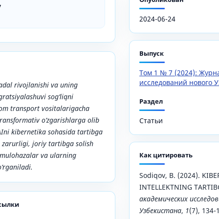
v
2024-06-24
Выпуск
Том 1 № 7 (2024): Жур
исследований нового У
jadal rivojlanishi va uning
gratsiyalashuvi sog‘liqni
Раздел
om transport vositalarigacha
transformativ o‘zgarishlarga olib
Статьи
Ini kibernetika sohasida tartibga
 zarurligi, joriy tartibga solish
 mulohazalar va ularning
Как цитировать
o‘rganiladi.
Sodiqov, B. (2024). KIB
INTELLEKTNING TARTIB
академических исследов
сылки
Узбекистана
,
1
(7), 134-