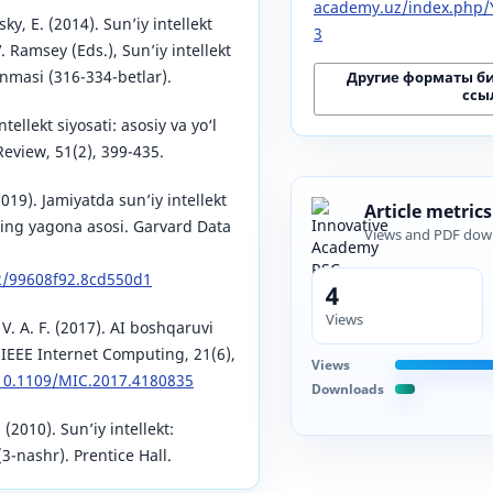
academy.uz/index.php/Y
y, E. (2014). Sun’iy intellekt
3
V. Ramsey (Eds.), Sun’iy intellekt
anmasi (316-334-betlar).
Другие форматы б
ссы
ntellekt siyosati: asosiy va yo‘l
Review, 51(2), 399-435.
(2019). Jamiyatda sun’iy intellekt
Article metrics
ing yagona asosi. Garvard Data
Views and PDF dow
62/99608f92.8cd550d1
4
Views
V. A. F. (2017). AI boshqaruvi
IEEE Internet Computing, 21(6),
Views
/10.1109/MIC.2017.4180835
Downloads
 (2010). Sun’iy intellekt:
-nashr). Prentice Hall.