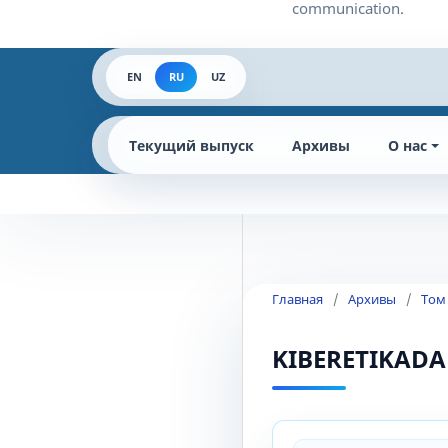
EN
RU
UZ
Текущий выпуск
Архивы
О нас
Главная
/
Архивы
/
Том
KIBERETIKADA