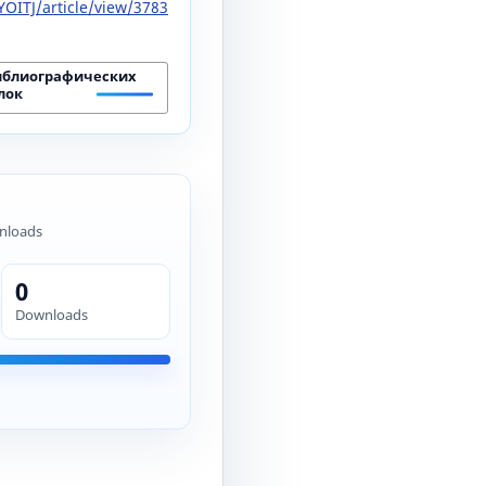
OITJ/article/view/3783
иблиографических
лок
nloads
0
Downloads