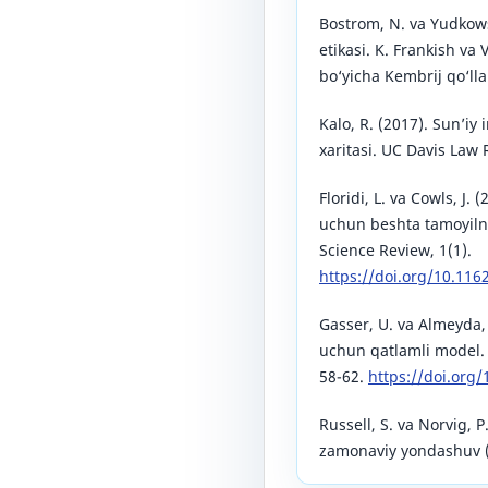
Bostrom, N. va Yudkowsk
etikasi. K. Frankish va 
bo‘yicha Kembrij qo‘ll
Kalo, R. (2017). Sun’iy i
xaritasi. UC Davis Law 
Floridi, L. va Cowls, J. 
uchun beshta tamoyiln
Science Review, 1(1).
https://doi.org/10.11
Gasser, U. va Almeyda, 
uchun qatlamli model. 
58-62.
https://doi.org
Russell, S. va Norvig, P.
zamonaviy yondashuv (3