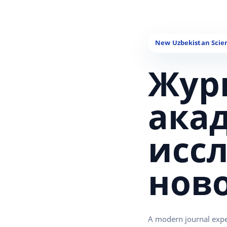
Жур
ака
исс
нов