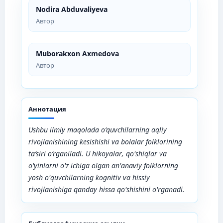
Nodira Abduvaliyeva
Автор
Muborakxon Axmedova
Автор
Аннотация
Ushbu ilmiy maqolada o‘quvchilarning aqliy
rivojlanishining kesishishi va bolalar folklorining
ta’siri o‘rganiladi.
U hikoyalar, qo'shiqlar va
o'yinlarni o'z ichiga olgan an'anaviy folklorning
yosh o'quvchilarning kognitiv va hissiy
rivojlanishiga qanday hissa qo'shishini o'rganadi.