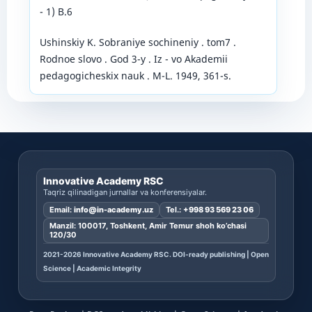
- 1) B.6
Ushinskiy K. Sobraniye sochineniy . tom7 .
Rodnoe slovo . God 3-y . Iz - vo Akademii
pedagogicheskix nauk . M-L. 1949, 361-s.
Innovative Academy RSC
Taqriz qilinadigan jurnallar va konferensiyalar.
Email:
info@in-academy.uz
Tel.:
+998 93 569 23 06
Manzil: 100017, Toshkent, Amir Temur shoh ko’chasi
120/30
2021-2026 Innovative Academy RSC. DOI-ready publishing | Open
Science | Academic Integrity