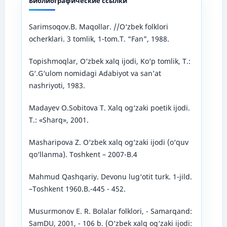
Библиографические ссылки
Sarimsoqov.B. Maqollar. //O‘zbek folklori
ocherklari. 3 tomlik, 1-tom.T. “Fan”, 1988.
Topishmoqlar, O‘zbek xalq ijodi, Ko‘p tomlik, T.:
G‘.G‘ulom nomidagi Adabiyot va san’at
nashriyoti, 1983.
Madayev O.Sobitova T. Xalq og‘zaki poetik ijodi.
T.: «Sharq», 2001.
Masharipova Z. O‘zbek xalq og‘zaki ijodi (o‘quv
qo‘llanma). Toshkent – 2007-B.4
Mahmud Qashqariy. Devonu lug‘otit turk. 1-jild.
–Toshkent 1960.B.-445 - 452.
Musurmonov E. R. Bolalar folklori, - Samarqand:
SamDU, 2001, - 106 b. (O‘zbek xalq og‘zaki ijodi: