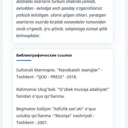
dastlabki asarlarni turkum shaklida jamlab,
avloddan - avlodga xech qanday o'zgarishlarsiz
yetkizib kelishgan. Ularni qilgan ishlari, yaratgan
asarlarini xozirda ko'plab xonandalar tomonidan
sevib o'rganib, ijro qilinib, xalqimizga xizmat qilib
kelmoqdalar.
Библиографические ссылки
Sultonali Mannopov. "Navobaxsh oxanglar" -
Toshkent -"IJOD - PRESS" -2018.
Rahmonov Ulug'bek. "O'zbek musiqa adabiyoti"
fanidan o'quv qo'llanma.
Begmatov Soibjon "Xofizlik san'ati" o'quv
uslubiy qo'llanma -"Musiqa" nashriyoti -
Toshkent - 2007.