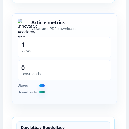
Article metrics
Views and PDF downloads
1
Views
0
Downloads
Views
Downloads
Dawletbay Begdullaev