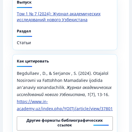
Выпуск
Том 1 № 7 (2024): Журнал академических
исследований нового Узбекистана
Раздел
Статьи
Как цитировать
Begdullaev , D., & Serjanov , S. (2024). Otajalol
Nosirovni va Fattohhon Mamadaliev ijodida
an’anaviy xonandachilik.
Журнал академических
исследований нового Узбекистана
,
1
(7), 13-16.
https://www.in-
academy.uz/index.php/YOITJ/article/view/37801
Другие форматы библиографических
ссылок