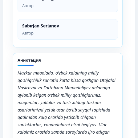
Автор
Sabırjan Serjanov
Автор
Аннотация
Mazkur maqolada
,
o'zbek xalqining milliy
qo'shiqchilik san'atia
katta hissa qo`shgan
Otajalol
Nosirovni va Fattohxon Mamadaliyev
an'anaga
aylanib kelgan o'zbek milliy qo'shiqlarimiz,
maqomlar, yallalar va turli xildagi turkum
asarlarimizni yetuk asar bo'lib sayqal topishida
qadimdan xalq orasida yetishib chiqqan
san'atkorlar, xonand
alarni
o'rni beqiyos. Ular
xalqimiz orasida xamda saroylarda ijro etilgan