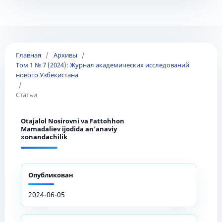
Главная
/
Архивы
/
Том 1 № 7 (2024): Журнал академических исследований
нового Узбекистана
/
Статьи
Otajalol Nosirovni va Fattohhon
Mamadaliev ijodida an’anaviy
xonandachilik
Опубликован
2024-06-05