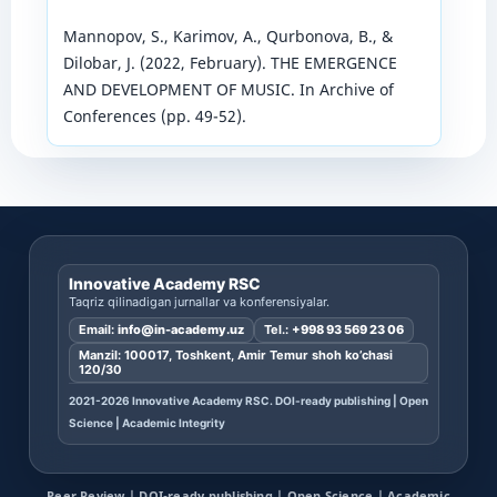
Mannopov, S., Karimov, A., Qurbonova, B., &
Dilobar, J. (2022, February). THE EMERGENCE
AND DEVELOPMENT OF MUSIC. In Archive of
Conferences (pp. 49-52).
Innovative Academy RSC
Taqriz qilinadigan jurnallar va konferensiyalar.
Email:
info@in-academy.uz
Tel.:
+998 93 569 23 06
Manzil: 100017, Toshkent, Amir Temur shoh ko’chasi
120/30
2021-2026 Innovative Academy RSC. DOI-ready publishing | Open
Science | Academic Integrity