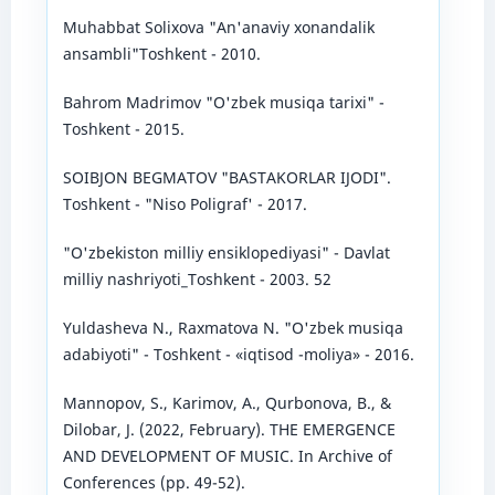
Muhabbat Solixova "An'anaviy xonandalik
ansambli"Toshkent - 2010.
Bahrom Madrimov "O'zbek musiqa tarixi" -
Toshkent - 2015.
SOIBJON BEGMATOV "BASTAKORLAR IJODI".
Toshkent - "Niso Poligraf' - 2017.
"O'zbekiston milliy ensiklopediyasi" - Davlat
milliy nashriyoti_Toshkent - 2003. 52
Yuldasheva N., Raxmatova N. "O'zbek musiqa
adabiyoti" - Toshkent - «iqtisod -moliya» - 2016.
Mannopov, S., Karimov, A., Qurbonova, B., &
Dilobar, J. (2022, February). THE EMERGENCE
AND DEVELOPMENT OF MUSIC. In Archive of
Conferences (pp. 49-52).