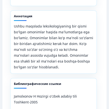
Аннотация
Ushbu maqolada leksikologiyaning bir qismi
bo‘lgan omonimlar haqida ma’lumotlarga ega
bo‘lamiz. Omonimlar bilan ko‘p ma’noli so‘zlarni
bir-biridan ajratishimiz kerak har doim. Ko‘p
ma’noli so‘zlar so‘zning o‘z va ko‘chma
ma’nolari asosida vujudga keladi. Omonimlar
esa shakli bir xil ma’nolari esa boshqa-boshqa
bo‘lgan so‘zlar hisoblanadi.
Библиографические ссылки
Jamolxonov H Hozirgi o‘zbek adabiy tili
Toshkent-2005