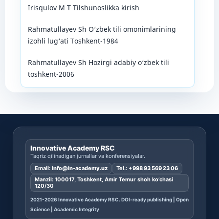
Irisqulov M T Tilshunoslikka kirish
Rahmatullayev Sh O‘zbek tili omonimlarining
izohli lug‘ati Toshkent-1984
Rahmatullayev Sh Hozirgi adabiy o‘zbek tili
toshkent-2006
Innovative Academy RSC
Taqriz qilinadigan jurnallar va konferensiyalar.
Email:
info@in-academy.uz
Tel.:
+998 93 569 23 06
Manzil: 100017, Toshkent, Amir Temur shoh ko’chasi
120/30
2021-2026 Innovative Academy RSC. DOI-ready publishing | Open
Science | Academic Integrity