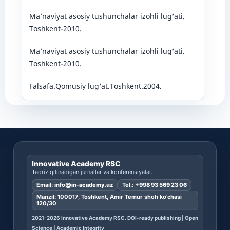
Ma’naviyat asosiy tushunchalar izohli lug‘ati.
Toshkent-2010.
Ma’naviyat asosiy tushunchalar izohli lug‘ati.
Toshkent-2010.
Falsafa.Qomusiy lug‘at.Toshkent.2004.
Innovative Academy RSC
Taqriz qilinadigan jurnallar va konferensiyalar.
Email:
info@in-academy.uz
Tel.:
+998 93 569 23 06
Manzil: 100017, Toshkent, Amir Temur shoh ko’chasi
120/30
2021-2026 Innovative Academy RSC. DOI-ready publishing | Open
Science | Academic Integrity