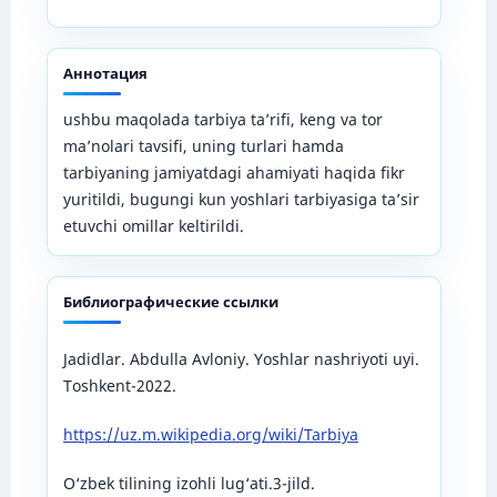
Аннотация
ushbu maqolada tarbiya ta’rifi, keng va tor
ma’nolari tavsifi, uning turlari hamda
tarbiyaning jamiyatdagi ahamiyati haqida fikr
yuritildi, bugungi kun yoshlari tarbiyasiga ta’sir
etuvchi omillar keltirildi.
Библиографические ссылки
Jadidlar. Abdulla Avloniy. Yoshlar nashriyoti uyi.
Toshkent-2022.
https://uz.m.wikipedia.org/wiki/Tarbiya
O‘zbek tilining izohli lug‘ati.3-jild.