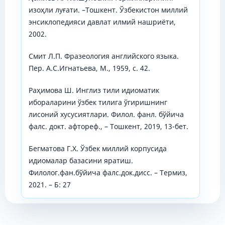
изоҳли луғати. –Тошкент. Ўзбекистон миллий
энсиклопедияси давлат илмий нашриёти,
2002.
Смит Л.П. Фразеология английского языка.
Пер. А.С.Игнатьева, М., 1959, с. 42.
Раҳимова Ш. Инглиз тили идиоматик
ибораларини ўзбек тилига ўгиришнинг
лисоний хусусиятлари. Филол. фанл. бўйича
фалс. докт. афтореф., – Тошкент, 2019, 13-бет.
Бегматова Г.Х. Ўзбек миллий корпусида
идиомалар базасини яратиш.
Филолог.фан.бўйича фалс.док.дисс. – Термиз,
2021. – Б: 27