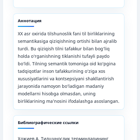
Аннотация
XX asr oxirida tilshunoslik fani til birliklarining
semantikasiga qiziqishning ortishi bilan ajralib
turdi. Bu qiziqish tilni tafakkur bilan bog‘liq
holda o‘rganishning tiklanishi tufayli paydo
bo‘ldi. Tilning semantik tomoniga oid ko‘pgina
tadqiqotlar inson tafakkurining o‘ziga xos
xususiyatlarini va kontsepsiyani shakllantirish
jarayonida namoyon bo‘ladigan madaniy
modellarni hisobga olmasdan, uning
birliklarining ma’nosini ifodalashga asoslangan.
Библиографические ссылки
Ҳожиев А. Тилшунослик терминларининг