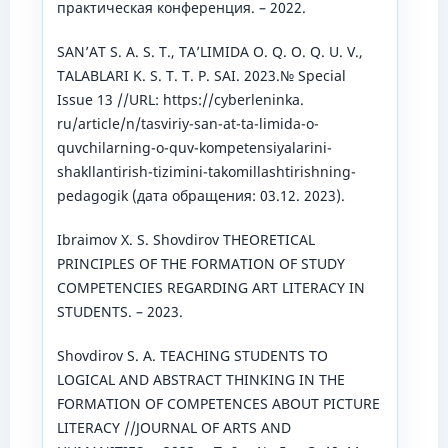
практическая конференция. – 2022.
SAN’AT S. A. S. T., TA’LIMIDA O. Q. O. Q. U. V.,
TALABLARI K. S. T. T. P. SAI. 2023.№ Special
Issue 13 //URL: https://cyberleninka.
ru/article/n/tasviriy-san-at-ta-limida-o-
quvchilarning-o-quv-kompetensiyalarini-
shakllantirish-tizimini-takomillashtirishning-
pedagogik (дата обращения: 03.12. 2023).
Ibraimov X. S. Shovdirov THEORETICAL
PRINCIPLES OF THE FORMATION OF STUDY
COMPETENCIES REGARDING ART LITERACY IN
STUDENTS. – 2023.
Shovdirov S. A. TEACHING STUDENTS TO
LOGICAL AND ABSTRACT THINKING IN THE
FORMATION OF COMPETENCES ABOUT PICTURE
LITERACY //JOURNAL OF ARTS AND