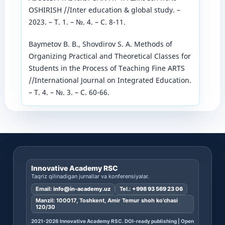
OSHIRISH //Inter education & global study. –
2023. – Т. 1. – №. 4. – С. 8-11.
Baymetov B. B., Shovdirov S. A. Methods of
Organizing Practical and Theoretical Classes for
Students in the Process of Teaching Fine ARTS
//International Journal on Integrated Education.
– Т. 4. – №. 3. – С. 60-66.
Innovative Academy RSC
Taqriz qilinadigan jurnallar va konferensiyalar.
Email:
info@in-academy.uz
Tel.:
+998 93 569 23 06
Manzil: 100017, Toshkent, Amir Temur shoh ko’chasi
120/30
2021-2026 Innovative Academy RSC. DOI-ready publishing | Open