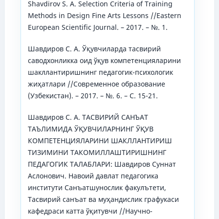
Shavdirov S. A. Selection Criteria of Training
Methods in Design Fine Arts Lessons //Eastern
European Scientific Journal. – 2017. – №. 1.
Шавдиров С. А. Ўқувчиларда тасвирий
саводхонликка оид ўқув компетенцияларини
шакллантиришнинг педагогик-психологик
жиҳатлари //Современное образование
(Узбекистан). – 2017. – №. 6. – С. 15-21.
Шавдиров С. А. ТАСВИРИЙ САНЪАТ
ТАЪЛИМИДА ЎҚУВЧИЛАРНИНГ ЎҚУВ
КОМПЕТЕНЦИЯЛАРИНИ ШАКЛЛАНТИРИШ
ТИЗИМИНИ ТАКОМИЛЛАШТИРИШНИНГ
ПЕДАГОГИК ТАЛАБЛАРИ: Шавдиров Суннат
Аслонович. Навоий давлат педагогика
институти Санъатшунослик факулътети,
Тасвирий санъат ва муҳандислик графукаси
кафедраси катта ўқитувчи //Научно-