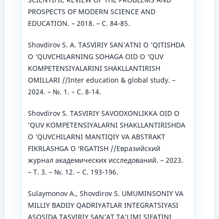
PROSPECTS OF MODERN SCIENCE AND
EDUCATION. – 2018. – С. 84-85.
Shovdirov S. A. TASVIRIY SAN’ATNI O ‘QITISHDA
O ‘QUVCHILARNING SOHAGA OID O ‘QUV
KOMPETENSIYALARINI SHAKLLANTIRISH
OMILLARI //Inter education & global study. –
2024. – №. 1. – С. 8-14.
Shovdirov S. TASVIRIY SAVODXONLIKKA OID O
‘QUV KOMPETENSIYALARNI SHAKLLANTIRISHDA
O ‘QUVCHILARNI MANTIQIY VA ABSTRAKT
FIKRLASHGA O ‘RGATISH //Евразийский
журнал академических исследований. – 2023.
– Т. 3. – №. 12. – С. 193-196.
Sulaymonov A., Shovdirov S. UMUMINSONIY VA
MILLIY BADIIY QADRIYATLAR INTЕGRATSIYASI
ASOSIDA TASVIRIY SAN’AT TA’LIMI SIFATINI