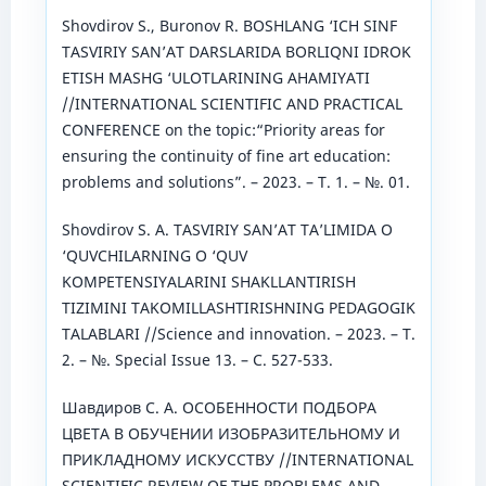
Shovdirov S., Buronov R. BOSHLANG ‘ICH SINF
TASVIRIY SAN’AT DARSLARIDA BORLIQNI IDROK
ETISH MASHG ‘ULOTLARINING AHAMIYATI
//INTERNATIONAL SCIENTIFIC AND PRACTICAL
CONFERENCE on the topic:“Priority areas for
ensuring the continuity of fine art education:
problems and solutions”. – 2023. – Т. 1. – №. 01.
Shovdirov S. A. TASVIRIY SAN’AT TA’LIMIDA O
‘QUVCHILARNING O ‘QUV
KOMPETENSIYALARINI SHAKLLANTIRISH
TIZIMINI TAKOMILLASHTIRISHNING PEDAGOGIK
TALABLARI //Science and innovation. – 2023. – Т.
2. – №. Special Issue 13. – С. 527-533.
Шавдиров С. А. ОСОБЕННОСТИ ПОДБОРА
ЦВЕТА В ОБУЧЕНИИ ИЗОБРАЗИТЕЛЬНОМУ И
ПРИКЛАДНОМУ ИСКУССТВУ //INTERNATIONAL
SCIENTIFIC REVIEW OF THE PROBLEMS AND