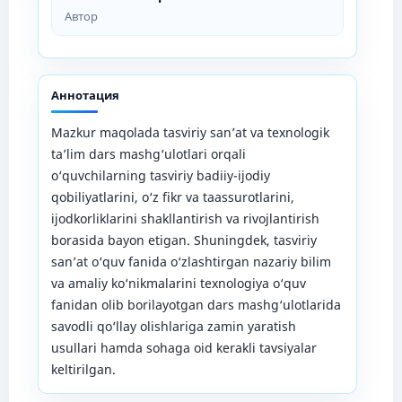
Автор
Аннотация
Mazkur maqolada tasviriy san’at va texnologik
ta’lim dars mashg‘ulotlari orqali
o‘quvchilarning tasviriy badiiy-ijodiy
qobiliyatlarini, o‘z fikr va taassurotlarini,
ijodkorliklarini shakllantirish va rivojlantirish
borasida bayon etigan. Shuningdek, tasviriy
san’at o‘quv fanida o‘zlashtirgan nazariy bilim
va amaliy ko‘nikmalarini texnologiya o‘quv
fanidan olib borilayotgan dars mashg‘ulotlarida
savodli qo‘llay olishlariga zamin yaratish
usullari hamda sohaga oid kerakli tavsiyalar
keltirilgan.