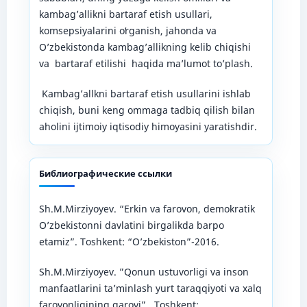
kambag’allikni bartaraf etish usullari,
komsepsiyalarini oʻrganish, jahonda va
O’zbekistonda kambag’allikning kelib chiqishi
va bartaraf etilishi haqida ma’lumot to’plash.
Kambag’allkni bartaraf etish usullarini ishlab
chiqish, buni keng ommaga tadbiq qilish bilan
aholini ijtimoiy iqtisodiy himoyasini yaratishdir.
Библиографические ссылки
Sh.M.Mirziyoyev. “Erkin va farovon, demokratik
O’zbekistonni davlatini birgalikda barpo
etamiz”. Toshkent: “O’zbekiston”-2016.
Sh.M.Mirziyoyev. ”Qonun ustuvorligi va inson
manfaatlarini ta’minlash yurt taraqqiyoti va xalq
farovonligining garovi” . Toshkent: