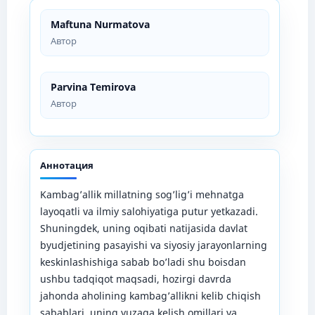
Maftuna Nurmatova
Автор
Parvina Temirova
Автор
Аннотация
Kambag’allik millatning sog’lig’i mehnatga
layoqatli va ilmiy salohiyatiga putur yetkazadi.
Shuningdek, uning oqibati natijasida davlat
byudjetining pasayishi va siyosiy jarayonlarning
keskinlashishiga sabab bo’ladi shu boisdan
ushbu tadqiqot maqsadi, hozirgi davrda
jahonda aholining kambag’allikni kelib chiqish
sabablari, uning yuzaga kelish omillari va