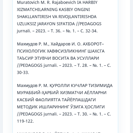
Muratovich M. R. Rajaboevich IA HARBIY
XIZMATCHILARNING KASBIY ONGINI
SHAKLLANTIRISH VA RIVOJLANTIRISHDA
UZLUKSIZ JARAYON SIFATIDA //PEDAGOGS
jurnali. – 2023. – Т. 36. – №. 1. – С. 32-34.
Махмудов Р. М., Хайдаров И. О. АХБОРОТ–
ПСИХОЛОГИК ХАВФСИЗЛИКНИНГ ШАХСГА
ТАЪСИР ЭТУВЧИ ВОСИТА ВА УСУЛЛАРИ
//PEDAGOGS jurnali. – 2023. – Т. 28. – №. 1. – С.
30-33.
Махмудов Р. М. ҚУРОЛЛИ КУЧЛАР ТИЗИМИДА
МУРАББИЙ-ҲАРБИЙ ХИЗМАТЧИ АЁЛЛАРНИ
КАСБИЙ ФАОЛИЯТГА ТАЙЁРЛАШДАГИ
МЕТОДИК ИШЛАРИНИНГ ЎЗИГА ҲОСЛИГИ
//PEDAGOGS jurnali. – 2023. – Т. 30. – №. 1. – С.
119-122.