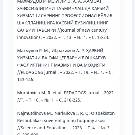
МАХМУДОВ Р. М., ЎҒЛИ Э. А. А. ЖАМОАТ
ХАВФСИЗЛИГИНИ ТАЪМИНЛАШДА ҲАРБИЙ
ХИЗМАТЧИЛАРНИНГ ПРОФЕССИОНАЛ БЎЛИБ
ШАКЛЛАНИШИГА КАСБИЙ БУЗИЛИШНИНГ
САЛБИЙ ТАЪСИРИ //Journal of new century
innovations. – 2022. – Т. 13. – №. 1. – С. 18-24.
Махмудов Р. М., Ибрахимов А. Р. ҲАРБИЙ
ХИЗМАТЧИ ВА ОФИЦЕРЛАРНИ БОШҚАРУВ
ФАОЛИЯТИНИНГ МАЗМУНИ ВА МОҲИЯТИ
//PEDAGOGS jurnali. – 2022. – Т. 19. – №. 1. – С.
143-146.
Muratovich M. R. et al. PEDAGOGS jurnali.–2022
//Т. – Т. 10. – №. 1. – С. 216-225.
Najmutdinova M., Narkulova I. R. Q. O’zbekiston
Respublikasi suverenligining huquqiy asosi
//Science and Education. – 2023. – Т. 4. – №. 3. –
С. 895-899.