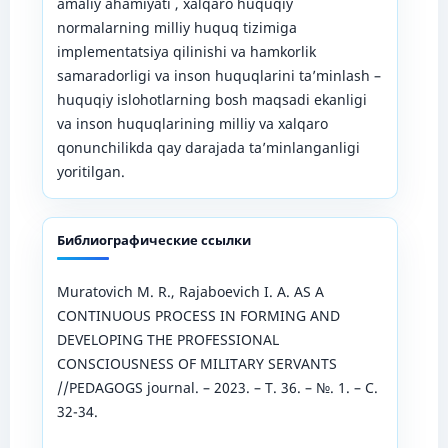
amaliy ahamiyati , xalqaro huquqiy
normalarning milliy huquq tizimiga
implementatsiya qilinishi va hamkorlik
samaradorligi va inson huquqlarini ta’minlash –
huquqiy islohotlarning bosh maqsadi ekanligi
va inson huquqlarining milliy va xalqaro
qonunchilikda qay darajada ta’minlanganligi
yoritilgan.
Библиографические ссылки
Muratovich M. R., Rajaboevich I. A. AS A
CONTINUOUS PROCESS IN FORMING AND
DEVELOPING THE PROFESSIONAL
CONSCIOUSNESS OF MILITARY SERVANTS
//PEDAGOGS journal. – 2023. – Т. 36. – №. 1. – С.
32-34.