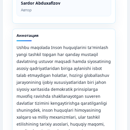
Sardor Abduxafizov
Автор
Аннотация
Ushbu maqolada Inson huquqlarini ta’minlash
yangi tashkil topgan har qanday mustaqil
davlatning ustuvor maqsadi hamda siyosatining
asosiy qadriyatlaridan biriga aylanishi isbot
talab etmaydigan holatlar, hozirgi globallashuv
jarayonining ijobiy xususiyatlaridan biri jahon
siyosiy xaritasida demokratik prinsiplarga
muvofiq ravishda shakllanayotgan suveren
davlatlar tizimini kengaytirishga qaratilganligi
shuningdek, inson huquqlari himoyasining
xalqaro va milliy mexanizmlari, ular tashkil
etilishining tarixiy asoslari, huquqiy maqomi,