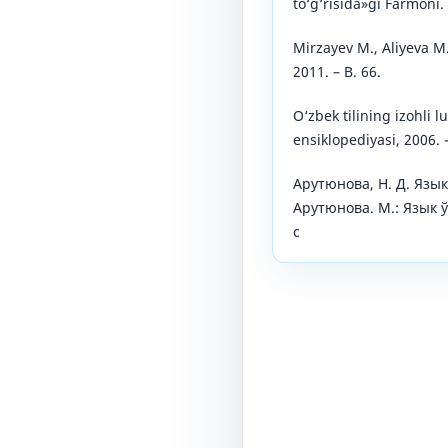
to‘g‘risida»gi Farmoni.
Mirzayev M., Aliyeva M.
2011. – B. 66.
O‘zbek tilining izohli lu
ensiklopediyasi, 2006. 
Арутюнова, Н. Д. Язык 
Арутюнова. М.: Язык ў
с