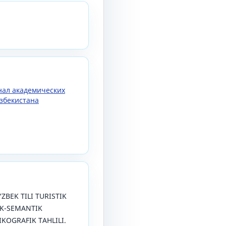
рнал академических
збекистана
O‘ZBEK TILI TURISTIK
IK-SEMANTIK
IKOGRAFIK TAHLILI.