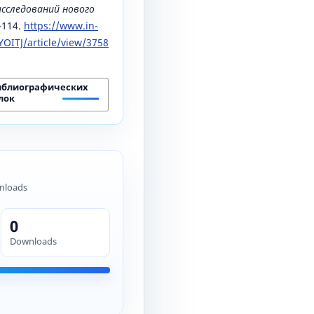
исследований нового
1-114.
https://www.in-
OITJ/article/view/3758
иблиографических
лок
nloads
0
Downloads