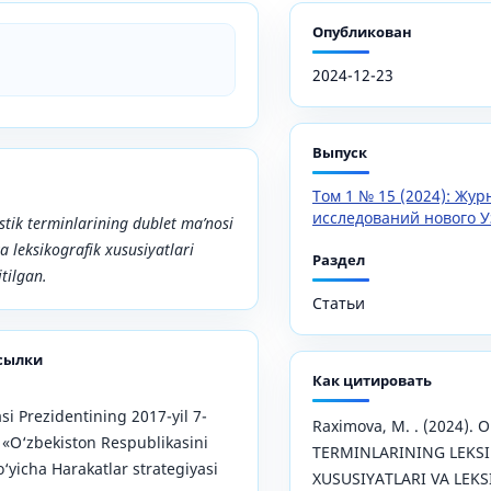
Опубликован
2024-12-23
Выпуск
Том 1 № 15 (2024): Жу
исследований нового У
istik terminlarining dublet ma’nosi
 leksikografik xususiyatlari
Раздел
tilgan.
Статьи
сылки
Как цитировать
si Prezidentining 2017-yil 7-
Raximova, M. . (2024). 
 «O‘zbekiston Respublikasini
TERMINLARINING LEKS
o‘yicha Harakatlar strategiyasi
XUSUSIYATLARI VA LEKS