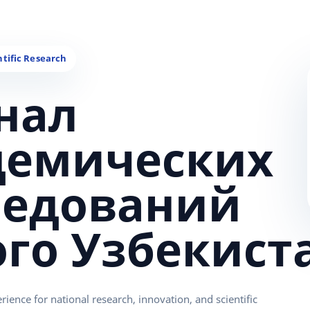
нал
демических
ледований
ого Узбекист