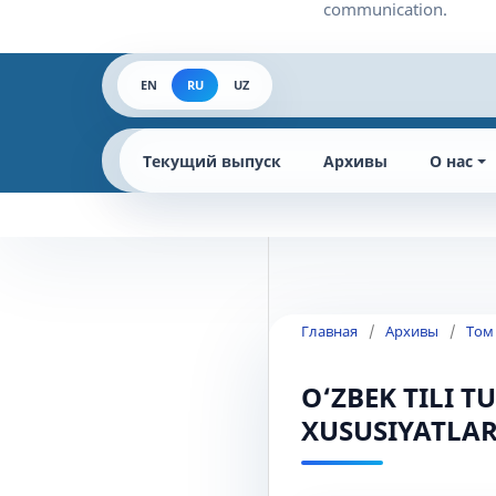
EN
RU
UZ
Текущий выпуск
Архивы
О нас
Главная
/
Архивы
/
Том
O‘ZBEK TILI 
XUSUSIYATLAR