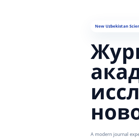
Жур
ака
исс
нов