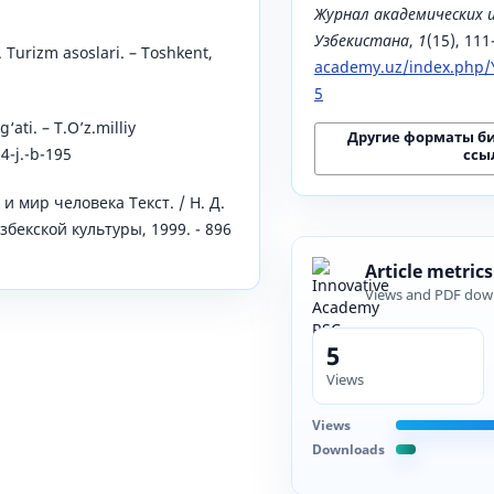
Журнал академических 
Узбекистана
,
1
(15), 11
 Turizm asoslari. – Toshkent,
academy.uz/index.php/Y
5
g‘ati. – T.O’z.milliy
Другие форматы б
-4-j.-b-195
ссы
и мир человека Текст. / Н. Д.
збекской культуры, 1999. - 896
Article metrics
Views and PDF dow
5
Views
Views
Downloads