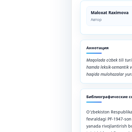
Maloxat Raximova
Автор
Аннотация
Maqolada o‘zbek tili tur
hamda leksik-semantik va
haqida mulohazalar yuri
Библиографические с
O‘zbekiston Respublika
fevraldagi PF-1947-son
yanada rivojlantirish b