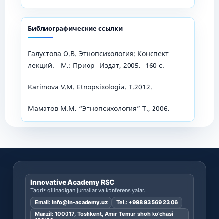
Библиографические ссылки
Галустова О.В. Этнопсихология: Конспект
лекций. - М.: Приор- Издат, 2005. -160 с.
Karimova V.M. Etnopsixologia. Т.2012.
Маматов М.М. “Этнопсихология” Т., 2006.
Innovative Academy RSC
Taqriz qilinadigan jurnallar va konferensiyalar.
Email:
info@in-academy.uz
Tel.:
+998 93 569 23 06
Manzil: 100017, Toshkent, Amir Temur shoh ko’chasi