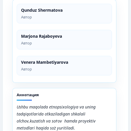
Qunduz Shermatova
Автор
Marjona Rajaboyeva
Автор
Venera Mambetiyarova
Автор
Аннотация
Ushbu maqolada etnopsixologiya va uning
tadqiqotlarida oʻtkaziladigan shkalali
oʻlchov,kuzatish va soʻrov hamda proyektiv
metodlari haqida soʻz yuritiladi.