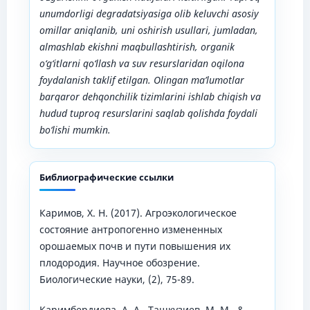
unumdorligi degradatsiyasiga olib keluvchi asosiy
omillar aniqlanib, uni oshirish usullari, jumladan,
almashlab ekishni maqbullashtirish, organik
o‘g‘itlarni qo‘llash va suv resurslaridan oqilona
foydalanish taklif etilgan. Olingan ma’lumotlar
barqaror dehqonchilik tizimlarini ishlab chiqish va
hudud tuproq resurslarini saqlab qolishda foydali
bo‘lishi mumkin.
Библиографические ссылки
Каримов, Х. Н. (2017). Агроэкологическое
состояние антропогенно измененных
орошаемых почв и пути повышения их
плодородия. Научное обозрение.
Биологические науки, (2), 75-89.
Каримбердиева, А. А., Ташкузиев, М. М., &