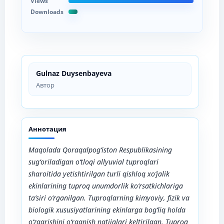
Views
Downloads
Gulnaz Duysenbayeva
Автор
Аннотация
Maqolada Qoraqalpog‘iston Respublikasining
sug‘oriladigan o‘tloqi allyuvial tuproqlari
sharoitida yetishtirilgan turli qishloq xo‘jalik
ekinlarining tuproq unumdorlik ko‘rsatkichlariga
ta’siri o‘rganilgan.
Tuproqlarning kimyoviy, fizik va
biologik xususiyatlarining ekinlarga bog‘liq holda
o‘zgarishini o‘rganish natijalari keltirilgan. Tuproq