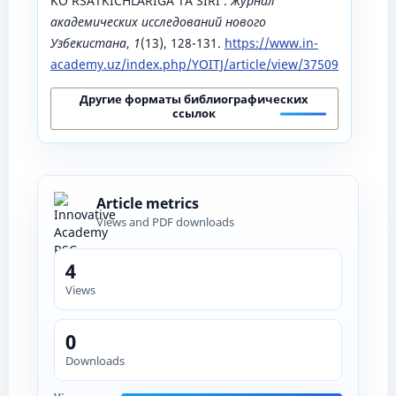
KO‘RSATKICHLARIGA TA’SIRI .
Журнал
академических исследований нового
Узбекистана
,
1
(13), 128-131.
https://www.in-
academy.uz/index.php/YOITJ/article/view/37509
Другие форматы библиографических
ссылок
Article metrics
Views and PDF downloads
4
Views
0
Downloads