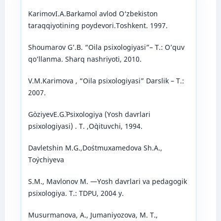
KarimovI.A.Barkamol avlod O‘zbekiston
taraqqiyotining poydevori.Toshkent. 1997.
Shoumarov G’.B. “Oila psixologiyasi”– T.: O’quv
qo’llanma. Sharq nashriyoti, 2010.
V.M.Karimova , “Oila psixologiyasi” Darslik – T.:
2007.
G`oziyevE.G`.Psixologiya (Yosh davrlari
psixologiyasi) . T. ,O`qituvchi, 1994.
Davletshin M.G.,Do`stmuxamedova Sh.A.,
To`ychiyeva
S.M., Mavlonov M. ―Yosh davrlari va pedagogik
psixologiya. T.: TDPU, 2004 y.
Musurmanova, A., Jumaniyozova, M. T.,