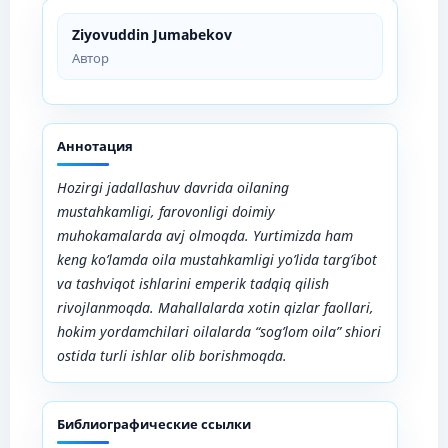
Ziyovuddin Jumabekov
Автор
Аннотация
Hozirgi jadallashuv
davrida
oilaning
mustahkamligi, farovonligi doimiy
muhokamalarda avj olmoqda. Yurtimizda ham
keng ko’lamda oila mustahkamligi yo’lida targ’ibot
va tashviqot ishlarini emperik tadqiq qilish
rivojlanmoqda. Mahallalarda xotin qizlar faollari,
hokim yordamchilari oilalarda “sog’lom oila” shiori
ostida turli ishlar olib borishmoqda.
Библиографические ссылки