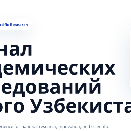
нал
демических
ледований
ого Узбекист