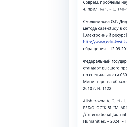
Соврем. проблемы нау
4, прил. № 1. – С. 140–
Смолянинова О.Г. Ди
метода case-study в о
[Электронный ресурс]
http://www.edu-kost.k
обращения – 12.09.201
Федеральный государ
стандарт высшего пр
по специальности 060
Министерства образов
2010 г. № 1122.
Alisherovna A. G. et a
PSIXOLOGIK BILIMLAR
//International Journal
Humanities. – 2024. – Т.