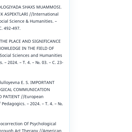
IXOLOGIYADA SHAXS MUAMMOSI.
 ASPEKTLARI //International
ocial Science & Humanities. –
 С. 492-497.
al. THE PLACE AND SIGNIFICANCE
OWLEDGE IN THE FIELD OF
Social Sciences and Humanities
– 2024. – Т. 4. – №. 03. – С. 23-
odulloyevna E. S. IMPORTANT
OGICAL COMMUNICATION
 PATIENT //European
f Pedagogics. – 2024. – Т. 4. – №.
hocorrection Of Psychological
hrough Art Therapy //American