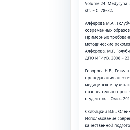
Volume 24. Medycyna.: 
str. – С. 78–82.
Алферова М.А., Голуб
современных образов
Примерные требовани
методические рекомен
Алферова, М.Г. Голубч
ДПО ИГИУВ, 2008 – 23 
Говорова Н.В., Гетман
преподавания анесте
медицинском вузе как
познавательно-профе
студентов. – Омск, 201
Скибицкий В.В., Олейн
Использование совре
качественной подгото