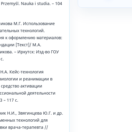
Przemyśl. Nauka i studia. – 104
чикова М.Г. Использование
ательных технологий.
я к оформлению материалов:
дации [Текст]/ М.А.
икова. – Иркутск: Изд-во ГОУ
с.
 Н.А. Кейс-технология
зиологии и реанимации в
 средство активации
ссиональной деятельности
3 – 117 с.
ик Н.И., Звягинцева Ю.Г. и др.
менных технологий для
вки врача-терапевта //