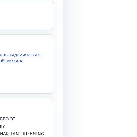
рнал академических
збекистана
TIBBIYOT
IY
SHAKLLANTIRISHNING