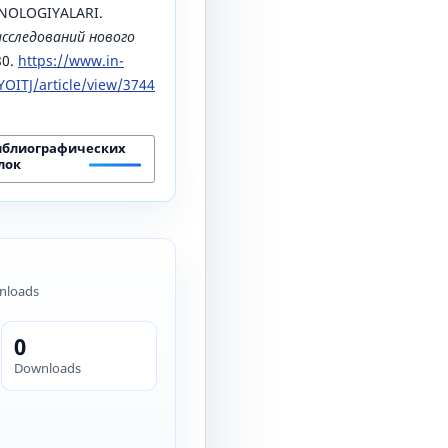
NOLOGIYALARI.
исследований нового
80.
https://www.in-
OITJ/article/view/3744
иблиографических
лок
nloads
0
Downloads