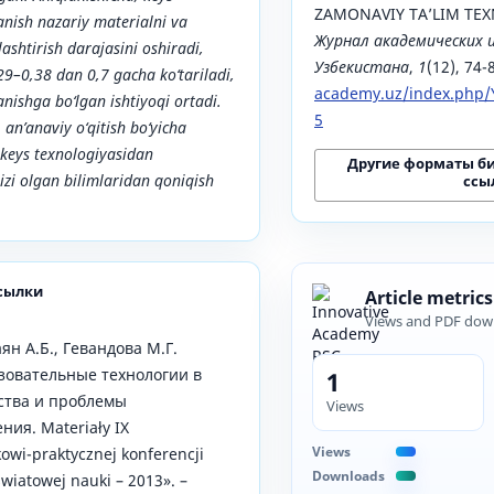
ZAMONAVIY TA’LIM TEX
anish nazariy materialni va
Журнал академических 
ashtirish darajasini oshiradi,
Узбекистана
,
1
(12), 74-
,29–0,38 dan 0,7 gacha ko‘tariladi,
academy.uz/index.php/Y
anishga bo‘lgan ishtiyoqi ortadi.
5
, an’anaviy o‘qitish bo‘yicha
, keys texnologiyasidan
Другие форматы б
izi olgan bilimlaridan qoniqish
ссы
сылки
Article metrics
Views and PDF dow
ян А.Б., Гевандова М.Г.
овательные технологии в
1
ства и проблемы
Views
ия. Materiały IX
Views
wi-praktycznej konferencji
Downloads
światowej nauki – 2013». –