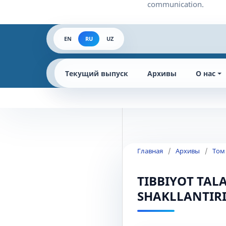
EN
RU
UZ
Текущий выпуск
Архивы
О нас
Главная
/
Архивы
/
Том
TIBBIYOT TAL
SHAKLLANTIR