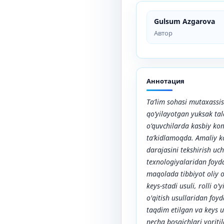
Gulsum Azgarova
Автор
Аннотация
Ta’lim sohasi mutaxassis
qo‘yilayotgan yuksak ta
o‘quvchilarda kasbiy kom
ta’kidlamoqda. Amaliy k
darajasini tekshirish uc
texnologiyalaridan foyda
maqolada tibbiyot oliy o
keys-stadi usuli, rolli o
o'qitish usullaridan foy
taqdim etilgan va keys u
necha bosqichlari yoriti