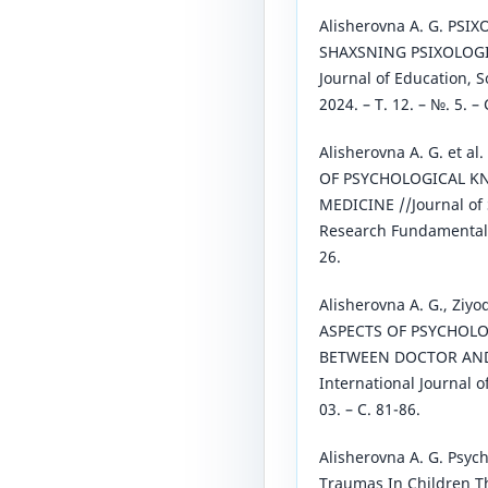
Alisherovna A. G. PS
SHAXSNING PSIXOLOGIK
Journal of Education, S
2024. – Т. 12. – №. 5. –
Alisherovna A. G. et 
OF PSYCHOLOGICAL KN
MEDICINE //Journal of 
Research Fundamentals. 
26.
Alisherovna A. G., Ziy
ASPECTS OF PSYCHOL
BETWEEN DOCTOR AND
International Journal o
03. – С. 81-86.
Alisherovna A. G. Psyc
Traumas In Children T