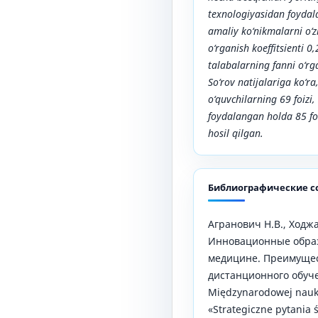
texnologiyasidan foydal
amaliy ko‘nikmalarni o‘zl
o‘rganish koeffitsienti 0
talabalarning fanni o‘rg
So‘rov natijalariga ko‘ra
o‘quvchilarning 69 foizi
foydalangan holda 85 fo
hosil qilgan.
Библиографические с
Агранович Н.В., Ходжа
Инновационные образ
медицине. Преимуще
дистанционного обучен
Międzynarodowej nauko
«Strategiczne pytania 