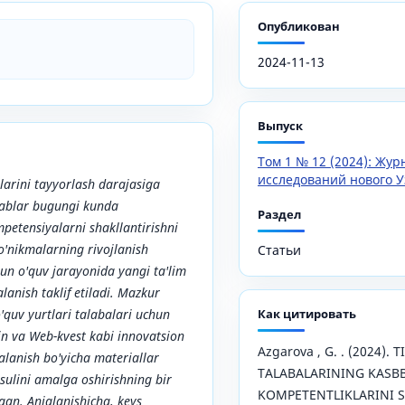
Опубликован
2024-11-13
Выпуск
Том 1 № 12 (2024): Жу
исследований нового У
larini tayyorlash darajasiga
lablar bugungi kunda
Раздел
petensiyalarni shakllantirishni
o'nikmalarning rivojlanish
Статьи
hun o'quv jarayonida yangi ta'lim
lanish taklif etiladi. Mazkur
'quv yurtlari talabalari uchun
Как цитировать
'yin va Web-kvest kabi innovatsion
Azgarova , G. . (2024). 
dalanish bo'yicha materiallar
TALABALARINING KASBB
sulini amalga oshirishning bir
KOMPETENTLIKLARINI 
lgan. Aniqlanishicha, keys