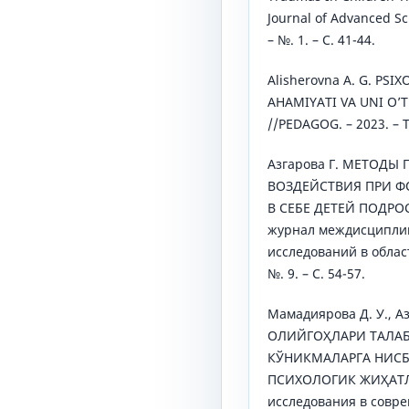
Journal of Advanced Sci
– №. 1. – С. 41-44.
Alisherovna A. G. PS
AHAMIYATI VA UNI O’
//PEDAGOG. – 2023. – Т.
Азгарова Г. МЕТОДЫ
ВОЗДЕЙСТВИЯ ПРИ 
В СЕБЕ ДЕТЕЙ ПОДРОС
журнал междисципли
исследований в области
№. 9. – С. 54-57.
Мамадиярова Д. У., А
ОЛИЙГОҲЛАРИ ТАЛА
КЎНИКМАЛАРГА НИС
ПСИХОЛОГИК ЖИҲАТЛ
исследования в совреме