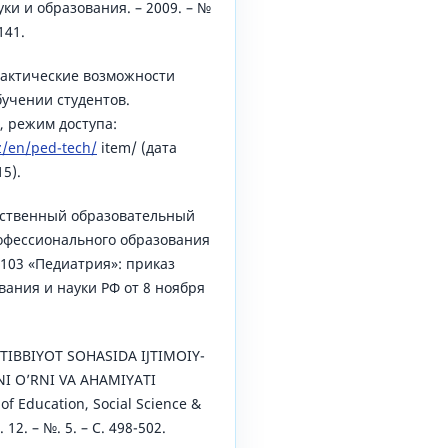
ки и образования. – 2009. – №
141.
дактические возможности
бучении студентов.
, режим доступа:
z/en/ped-tech/
item/ (дата
5).
ственный образовательный
офессионального образования
103 «Педиатрия»: приказ
ания и науки РФ от 8 ноября
l. TIBBIYOT SOHASIDA IJTIMOIY-
NI O’RNI VA AHAMIYATI
 of Education, Social Science &
 12. – №. 5. – С. 498-502.