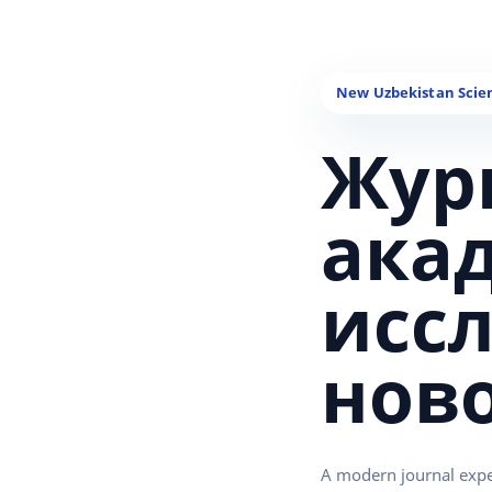
Жур
ака
исс
нов