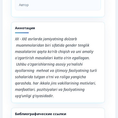
Автор
Аннотация
XX - XXI asrlarda jamiyatning dolzarb
muammolaridan biri sifatida gender tenglik
masalalarini qayta ko'rib chiqish va uni amaliy
o'zgartirish masalalari katta o’rin egallagan.
Ushbu o'zgarishlarning asosiy yo'nalishi
ayollarning mehnat va ijtimoiy faoliyatning turli
sohalarida tutgan o'rni va roliga yangicha
qarashda, har ikkala jins vakillarining motivlari,
manfaatlari, pozitsiyalari va faoliyatining
uyg'unligi g'oyasidadir.
Библиографические ссылки