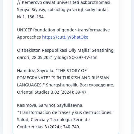
// Kemerovo davlat universiteti axborotnomasi.
Seriya: Siyosiy, sotsiologiya va iqtisodiy fanlar.
№ 1. 186–194.
UNICEF foundation of gender-transformaative
Approaches
https://cutt.ly/6hatOke
O‘zbekiston Respublikasi Oliy Majlisi Senatining
qarori, 28.05.2021 yildagi SQ-297-IV-son
Hamidov, Xayrulla. "THE STORY OF"
POMEGRANATE" IS IN TURKISH AND RUSSIAN
LANGUAGES." Sharqshunoslik. Востоковедение.
Oriental Studies 3.02 (2024): 39-47.
Kasımova, Sarvınoz Sayfullaevna.
"Transformación de frases y sus destrucciones."
Salud, Ciencia y Tecnología-Serie de
Conferencias 3 (2024): 740-740.