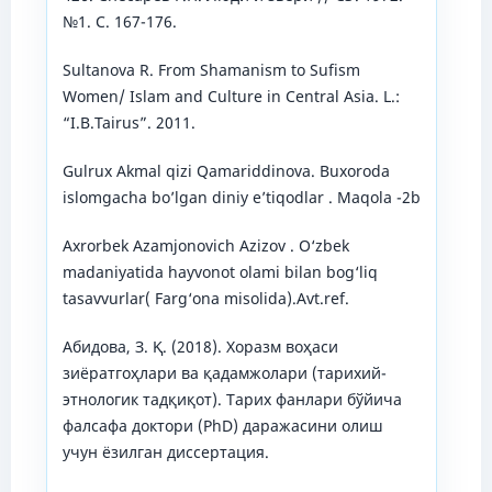
№1. С. 167-176.
Sultanova R. From Shamanism to Sufism
Women/ Islam and Culture in Central Asia. L.:
“I.B.Tairus”. 2011.
Gulrux Akmal qizi Qamariddinova. Buxoroda
islomgacha bo’lgan diniy e’tiqodlar . Maqola -2b
Axrorbek Azamjonovich Azizov . O‘zbek
madaniyatida hayvonot olami bilan bog‘liq
tasavvurlar( Farg‘ona misolida).Avt.ref.
Абидова, З. Қ. (2018). Хоразм воҳаси
зиёратгоҳлари ва қадамжолари (тарихий-
этнологик тадқиқот). Тарих фанлари бўйича
фалсафа доктори (PhD) даражасини олиш
учун ёзилган диссертация.