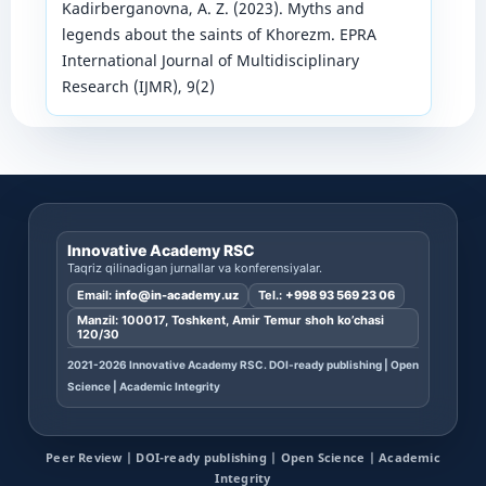
Kadirberganovna, A. Z. (2023). Myths and
legends about the saints of Khorezm. EPRA
International Journal of Multidisciplinary
Research (IJMR), 9(2)
Innovative Academy RSC
Taqriz qilinadigan jurnallar va konferensiyalar.
Email:
info@in-academy.uz
Tel.:
+998 93 569 23 06
Manzil: 100017, Toshkent, Amir Temur shoh ko’chasi
120/30
2021-2026 Innovative Academy RSC. DOI-ready publishing | Open
Science | Academic Integrity