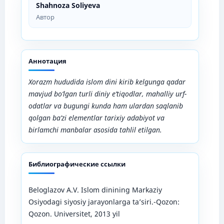
Shahnoza Soliyeva
Автор
Аннотация
Xorazm hududida islom dini kirib kelgunga qadar
mavjud bo‘lgan turli
diniy e’tiqodlar, mahalliy urf-
odatlar va bugungi kunda ham ulardan saqlanib
qolgan ba’zi elementlar tarixiy adabiyot va
birlamchi manbalar asosida tahlil etilgan.
Библиографические ссылки
Beloglazov A.V. Islom dinining Markaziy
Osiyodagi siyosiy jarayonlarga ta’siri.-Qozon:
Qozon. Universitet, 2013 yil