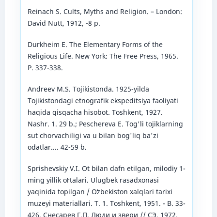
Reinach S. Cults, Myths and Religion. – London:
David Nutt, 1912, -8 p.
Durkheim E. The Elementary Forms of the
Religious Life. New York: The Free Press, 1965.
Р. 337-338.
Andreev M.S. Tojikistonda. 1925-yilda
Tojikistondagi etnografik ekspeditsiya faoliyati
haqida qisqacha hisobot. Toshkent, 1927.
Nashr. 1. 29 b.; Peschereva E. Tog'li tojiklarning
sut chorvachiligi va u bilan bog'liq ba'zi
odatlar.... 42-59 b.
Sprishevskiy V.I. Ot bilan dafn etilgan, milodiy 1-
ming yillik oʻrtalari. Ulugʻbek rasadxonasi
yaqinida topilgan / Oʻzbekiston xalqlari tarixi
muzeyi materiallari. T. 1. Toshkent, 1951. - B. 33-
426. Снесарев Г.П. Люди и звери // СЭ. 1972.