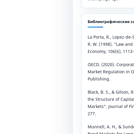
Библиографические с
La Porta, R., Lopez-de-S
R. W. (1998). "Law and 
Economy, 106(6), 1113
OECD. (2020). Corpora
Market Regulation in 
Publishing.
Black, B. S., & Gilson, 
the Structure of Capit
Markets". Journal of Fi
277.
Munnell, A. H., & Sunde
Bond Markets for Long-