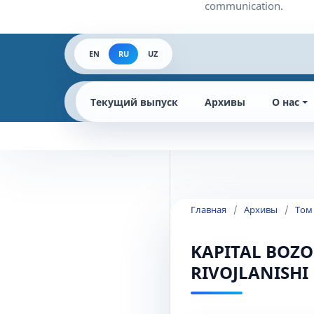
EN
RU
UZ
Текущий выпуск
Архивы
О нас
Главная
/
Архивы
/
Том
KAPITAL BOZO
RIVOJLANISHI