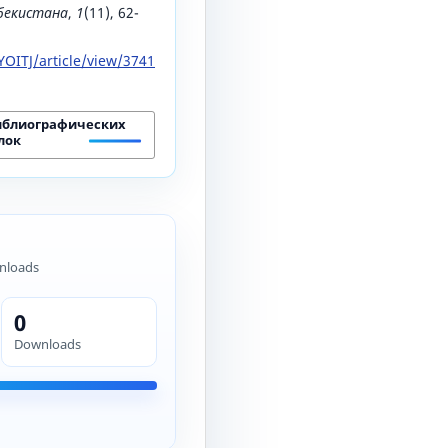
збекистана
,
1
(11), 62-
OITJ/article/view/3741
иблиографических
лок
nloads
0
Downloads