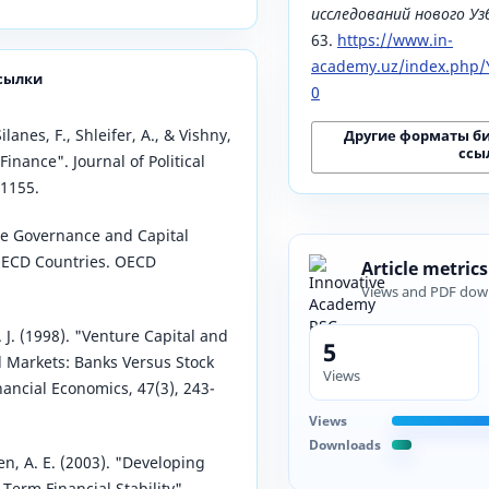
исследований нового У
63.
https://www.in-
academy.uz/index.php/Y
сылки
0
ilanes, F., Shleifer, A., & Vishny,
Другие форматы б
ссы
Finance". Journal of Political
-1155.
te Governance and Capital
OECD Countries. OECD
Article metrics
Views and PDF dow
R. J. (1998). "Venture Capital and
5
al Markets: Banks Versus Stock
Views
nancial Economics, 47(3), 243-
Views
Downloads
n, A. E. (2003). "Developing
Term Financial Stability".