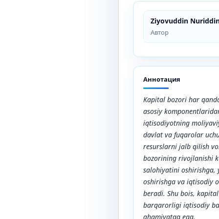
Ziyovuddin Nuriddi
Автор
Аннотация
Kapital bozori har qand
asosiy komponentlaridan
iqtisodiyotning moliyavi
davlat va fuqarolar uch
resurslarni jalb qilish vo
bozorining rivojlanishi 
salohiyatini oshirishga,
oshirishga va iqtisodiy 
beradi. Shu bois, kapita
barqarorligi iqtisodiy 
ahamiyatga ega.