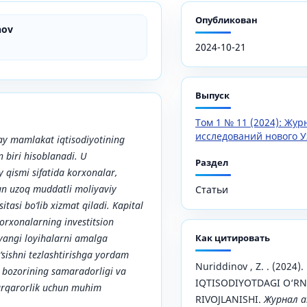
Опубликован
nov
2024-10-21
Выпуск
Том 1 № 11 (2024): Жу
исследований нового У
ay mamlakat iqtisodiyotining
 biri hisoblanadi. U
Раздел
y qismi sifatida korxonalar,
un uzoq muddatli moliyaviy
Статьи
sitasi bo‘lib xizmat qiladi. Kapital
korxonalarning investitsion
 yangi loyihalarni amalga
Как цитировать
o‘sishni tezlashtirishga yordam
Nuriddinov , Z. . (2024
l bozorining samaradorligi va
IQTISODIYOTDAGI O‘RN
barqarorlik uchun muhim
RIVOJLANISHI.
Журнал а