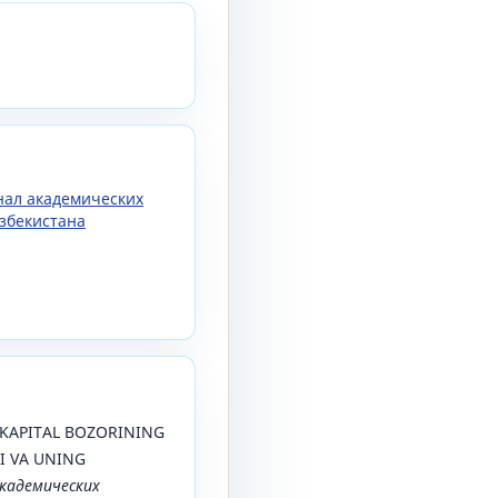
рнал академических
збекистана
). KAPITAL BOZORINING
I VA UNING
кадемических