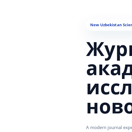
Жур
ака
исс
нов