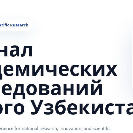
нал
демических
ледований
ого Узбекист