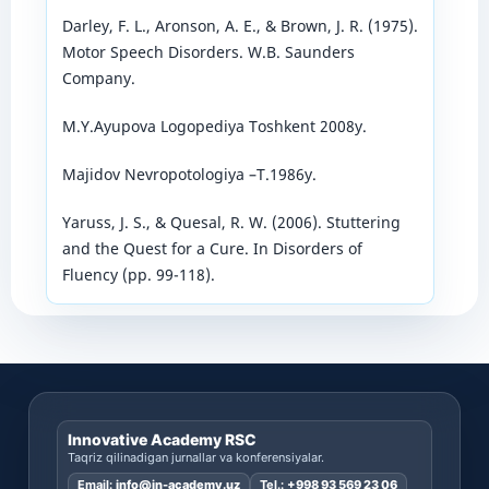
Darley, F. L., Aronson, A. E., & Brown, J. R. (1975).
Motor Speech Disorders. W.B. Saunders
Company.
M.Y.Ayupova Logopediya Toshkent 2008y.
Majidov Nevropotologiya –T.1986y.
Yaruss, J. S., & Quesal, R. W. (2006). Stuttering
and the Quest for a Cure. In Disorders of
Fluency (pp. 99-118).
Innovative Academy RSC
Taqriz qilinadigan jurnallar va konferensiyalar.
Email:
info@in-academy.uz
Tel.:
+998 93 569 23 06