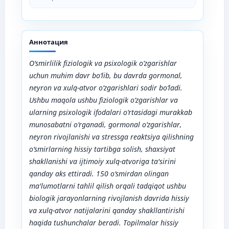
Аннотация
O‘smirlilik fiziologik va psixologik o‘zgarishlar
uchun muhim davr bo‘lib, bu davrda gormonal,
neyron va xulq-atvor o‘zgarishlari sodir bo‘ladi.
Ushbu maqola ushbu fiziologik o‘zgarishlar va
ularning psixologik ifodalari o‘rtasidagi murakkab
munosabatni o‘rganadi, gormonal o‘zgarishlar,
neyron rivojlanishi va stressga reaktsiya qilishning
o‘smirlarning hissiy tartibga solish, shaxsiyat
shakllanishi va ijtimoiy xulq-atvoriga ta'sirini
qanday aks ettiradi. 150 o‘smirdan olingan
ma'lumotlarni tahlil qilish orqali tadqiqot ushbu
biologik jarayonlarning rivojlanish davrida hissiy
va xulq-atvor natijalarini qanday shakllantirishi
haqida tushunchalar beradi. Topilmalar hissiy