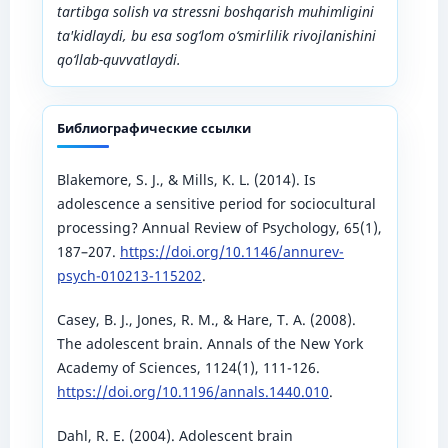
tartibga solish va stressni boshqarish muhimligini
ta'kidlaydi, bu esa sog‘lom o‘smirlilik rivojlanishini
qo‘llab-quvvatlaydi.
Библиографические ссылки
Blakemore, S. J., & Mills, K. L. (2014). Is
adolescence a sensitive period for sociocultural
processing? Annual Review of Psychology, 65(1),
187–207.
https://doi.org/10.1146/annurev-
psych-010213-115202
.
Casey, B. J., Jones, R. M., & Hare, T. A. (2008).
The adolescent brain. Annals of the New York
Academy of Sciences, 1124(1), 111-126.
https://doi.org/10.1196/annals.1440.010
.
Dahl, R. E. (2004). Adolescent brain