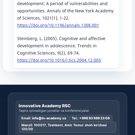
development: A period of vulnerabilities and
opportunities. Annals of the New York Academy
of Sciences, 1021(1), 1-22.
https://doi.org/10.1196/annals.1308.001
Steinberg, L. (2005). Cognitive and affective
development in adolescence. Trends in
Cognitive Sciences, 9(2), 69-74.
https://doi.org/10.1016/j.tics.2004.12.005
Innovative Academy RSC
Taqriz qilinadigan jurnallar va konferensiyalar.
Email:
info@in-academy.uz
Tel.:
+998 93 569 23 06
Manzil: 100017, Toshkent, Amir Temur shoh ko’chasi
120/30