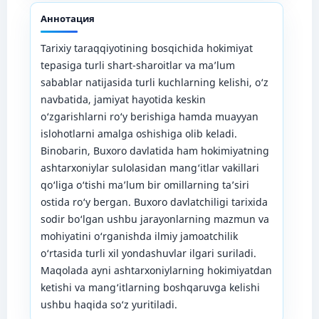
Аннотация
Tarixiy taraqqiyotining bosqichida hokimiyat
tepasiga turli shart-sharoitlar va ma’lum
sabablar natijasida turli kuchlarning kelishi, o‘z
navbatida, jamiyat hayotida keskin
o‘zgarishlarni ro‘y berishiga hamda muayyan
islohotlarni amalga oshishiga olib keladi.
Binobarin, Buxoro davlatida ham hokimiyatning
ashtarxoniylar sulolasidan mang‘itlar vakillari
qo‘liga o‘tishi ma’lum bir omillarning ta’siri
ostida ro‘y bergan. Buxoro davlatchiligi tarixida
sodir bo‘lgan ushbu jarayonlarning mazmun va
mohiyatini o‘rganishda ilmiy jamoatchilik
o‘rtasida turli xil yondashuvlar ilgari suriladi.
Maqolada ayni ashtarxoniylarning hokimiyatdan
ketishi va mang‘itlarning boshqaruvga kelishi
ushbu haqida so‘z yuritiladi.