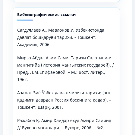
Библиографические ссылки
Сагдуллаев А., Мавлонов Ў. Ўзбекистонда
давлат бошқаруви тарихи. - Тошкент:
Академия, 2006.
Мирза Абдал Азим Сами. Тарихи Салатини-и
мангитийа (История мангытских государей). /
Пред. Л.М.Епифановой. – М.: Вост. литер.,
1962.
Азамат Зиё Ўзбек давлатчилиги тарихи: (энг
қадимги даврдан Россия босқинига қадар). –
Тошкент: Шарқ, 2001.
Ражабов Қ. Амир Ҳайдар ёхуд Амири Саййид
// Бухоро мавжлари. – Бухоро, 2006. - №2.