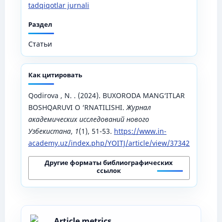
tadqiqotlar jurnali
Раздел
Статьи
Как цитировать
Qodirova , N. . (2024). BUXORODA MANG‘ITLAR
BOSHQARUVI O ‘RNATILISHI.
Журнал
академических исследований нового
Узбекистана
,
1
(1), 51-53.
https://www.in-
academy.uz/index.php/YOITJ/article/view/37342
Другие форматы библиографических
ссылок
Article metrics