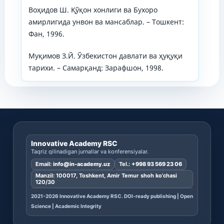
Воҳидов Ш. Қўқон хонлиги ва Бухоро
амирлигида унвон ва мансаблар. – Тошкент:
Фан, 1996.
Муқимов З.Й. Ўзбекистон давлати ва ҳуқуқи
тарихи. – Самарқанд: Зарафшон, 1998.
Innovative Academy RSC
Taqriz qilinadigan jurnallar va konferensiyalar.
Email:
info@in-academy.uz
Tel.:
+998 93 569 23 06
Manzil: 100017, Toshkent, Amir Temur shoh ko’chasi
120/30
2021-2026 Innovative Academy RSC. DOI-ready publishing | Open
Science | Academic Integrity