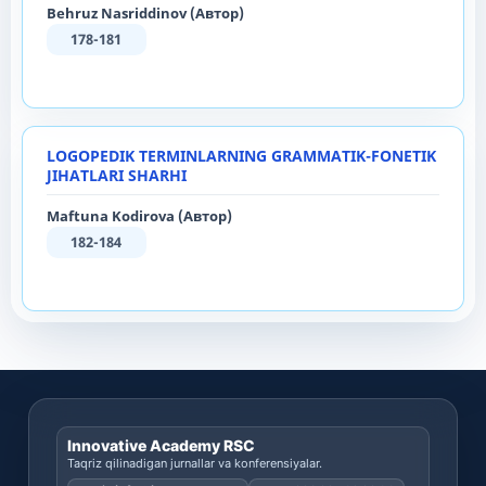
Behruz Nasriddinov (Автор)
178-181
LOGOPEDIK TERMINLARNING GRAMMATIK-FONETIK
JIHATLARI SHARHI
Maftuna Kodirova (Автор)
182-184
Innovative Academy RSC
Taqriz qilinadigan jurnallar va konferensiyalar.