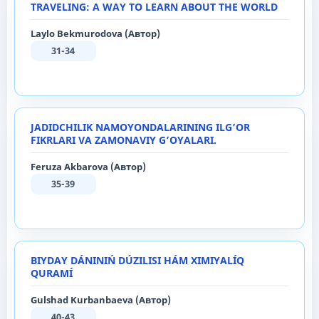
TRAVELING: A WAY TO LEARN ABOUT THE WORLD
Laylo Bekmurodova (Автор)
31-34
JADIDCHILIK NAMOYONDALARINING ILG’OR
FIKRLARI VA ZAMONAVIY G’OYALARI.
Feruza Akbarova (Автор)
35-39
BIYDAY DÁNINIŃ DÚZILISI HÁM XIMIYALÍQ
QURAMÍ
Gulshad Kurbanbaeva (Автор)
40-43