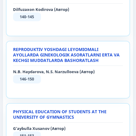
Dilfuzaxon Kodirova (Автор)
140-145
RЕРRОDUКТIV YОSНDАGI LЕYОМIОМАLI
АYОLLАRDА GINЕKОLОGIK АSОRАТLАRNI ЕRТА VA
KECHGI MUDDATLARDA ВАSНОRАТLАSH
N.В. Науdаrоvа, N.S. Nаrzulloеvа (Автор)
146-150
PHYSICAL EDUCATION OF STUDENTS AT THE
UNIVERSITY OF GYMNASTICS
G‘aybulla Xusanov (Автор)
151-153