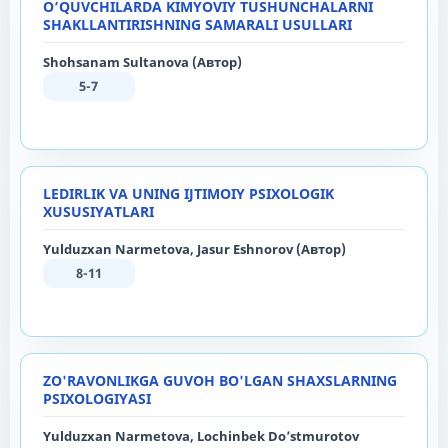
O‘QUVCHILARDA KIMYOVIY TUSHUNCHALARNI
SHAKLLANTIRISHNING SAMARALI USULLARI
Shohsanam Sultanova (Автор)
5-7
LEDIRLIK VA UNING IJTIMOIY PSIXOLOGIK
XUSUSIYATLARI
Yulduzxan Narmetova, Jasur Eshnorov (Автор)
8-11
ZO'RAVONLIKGA GUVOH BO'LGAN SHAXSLARNING
PSIXOLOGIYASI
Yulduzxan Narmetova, Lochinbek Do’stmurotov