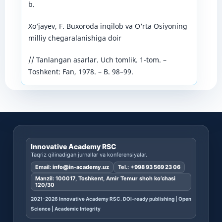
b.
Xo‘jayev, F. Buxoroda inqilob va O‘rta Osiyoning
milliy chegaralanishiga doir
// Tanlangan asarlar. Uch tomlik. 1-tom. –
Toshkent: Fan, 1978. – B. 98–99.
Innovative Academy RSC
Taqriz qilinadigan jurnallar va konferensiyalar.
Email:
info@in-academy.uz
Tel.:
+998 93 569 23 06
Manzil: 100017, Toshkent, Amir Temur shoh ko’chasi
120/30
2021-2026 Innovative Academy RSC. DOI-ready publishing | Open
Science | Academic Integrity