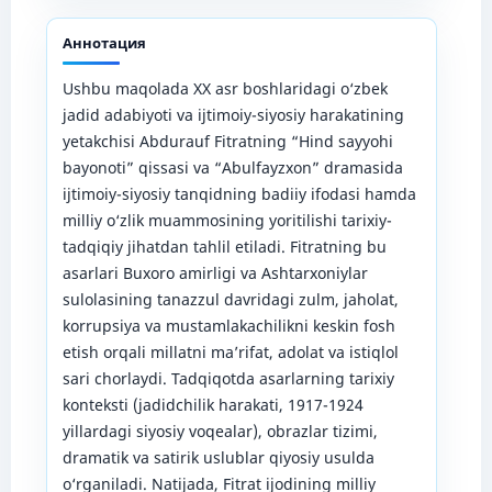
Аннотация
Ushbu maqolada XX asr boshlaridagi o‘zbek
jadid adabiyoti va ijtimoiy-siyosiy harakatining
yetakchisi Abdurauf Fitratning “Hind sayyohi
bayonoti” qissasi va “Abulfayzxon” dramasida
ijtimoiy-siyosiy tanqidning badiiy ifodasi hamda
milliy o‘zlik muammosining yoritilishi tarixiy-
tadqiqiy jihatdan tahlil etiladi. Fitratning bu
asarlari Buxoro amirligi va Ashtarxoniylar
sulolasining tanazzul davridagi zulm, jaholat,
korrupsiya va mustamlakachilikni keskin fosh
etish orqali millatni ma’rifat, adolat va istiqlol
sari chorlaydi. Tadqiqotda asarlarning tarixiy
konteksti (jadidchilik harakati, 1917-1924
yillardagi siyosiy voqealar), obrazlar tizimi,
dramatik va satirik uslublar qiyosiy usulda
o‘rganiladi. Natijada, Fitrat ijodining milliy