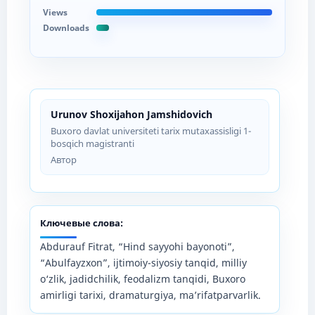
Views
Downloads
Urunov Shoxijahon Jamshidovich
Buxoro davlat universiteti tarix mutaxassisligi 1-
bosqich magistranti
Автор
Ключевые слова:
Abdurauf Fitrat, “Hind sayyohi bayonoti”,
“Abulfayzxon”, ijtimoiy-siyosiy tanqid, milliy
o‘zlik, jadidchilik, feodalizm tanqidi, Buxoro
amirligi tarixi, dramaturgiya, ma’rifatparvarlik.