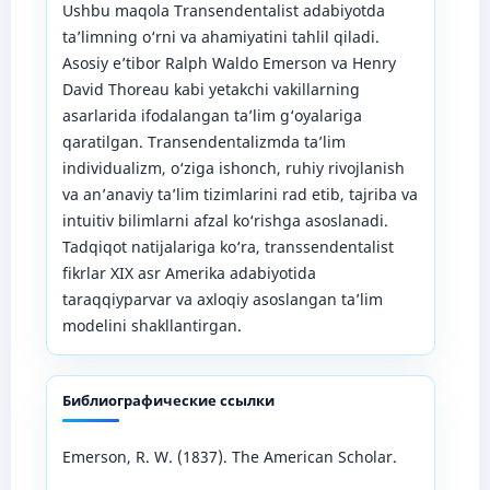
Ushbu maqola Transendentalist adabiyotda
ta’limning o‘rni va ahamiyatini tahlil qiladi.
Asosiy e’tibor Ralph Waldo Emerson va Henry
David Thoreau kabi yetakchi vakillarning
asarlarida ifodalangan ta’lim g‘oyalariga
qaratilgan. Transendentalizmda ta’lim
individualizm, o‘ziga ishonch, ruhiy rivojlanish
va an’anaviy ta’lim tizimlarini rad etib, tajriba va
intuitiv bilimlarni afzal ko‘rishga asoslanadi.
Tadqiqot natijalariga ko‘ra, transsendentalist
fikrlar XIX asr Amerika adabiyotida
taraqqiyparvar va axloqiy asoslangan ta’lim
modelini shakllantirgan.
Библиографические ссылки
Emerson, R. W. (1837). The American Scholar.