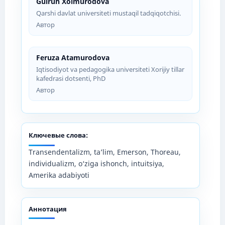
Gulruh Xolmurodova
Qarshi davlat universiteti mustaqil tadqiqotchisi.
Автор
Feruza Atamurodova
Iqtisodiyot va pedagogika universiteti Xorijiy tillar
kafedrasi dotsenti, PhD
Автор
Ключевые слова:
Transendentalizm, ta’lim, Emerson, Thoreau,
individualizm, o‘ziga ishonch, intuitsiya,
Amerika adabiyoti
Аннотация