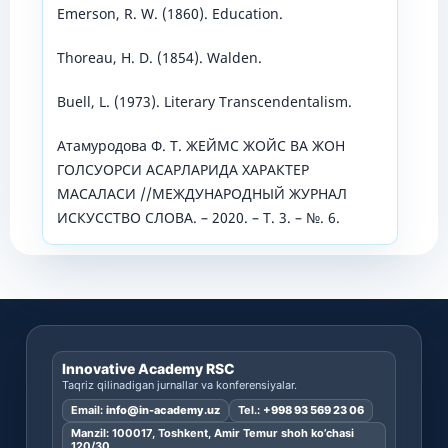
Emerson, R. W. (1860). Education.
Thoreau, H. D. (1854). Walden.
Buell, L. (1973). Literary Transcendentalism.
Атамуродова Ф. Т. ЖЕЙМС ЖОЙС ВА ЖОН
ГОЛСУОРСИ АСАРЛАРИДА ХАРАКТЕР
МАСАЛАСИ //МЕЖДУНАРОДНЫЙ ЖУРНАЛ
ИСКУССТВО СЛОВА. – 2020. – Т. 3. – №. 6.
Innovative Academy RSC
Taqriz qilinadigan jurnallar va konferensiyalar.
Email:
info@in-academy.uz
Tel.:
+998 93 569 23 06
Manzil: 100017, Toshkent, Amir Temur shoh ko’chasi
120/30