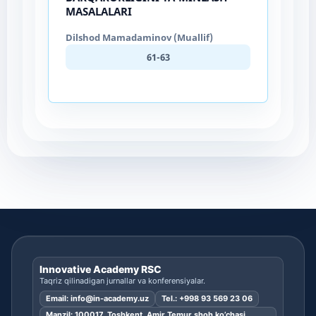
MASALALARI
Dilshod Mamadaminov (Muallif)
61-63
Innovative Academy RSC
Taqriz qilinadigan jurnallar va konferensiyalar.
Email:
info@in-academy.uz
Tel.:
+998 93 569 23 06
Manzil: 100017, Toshkent, Amir Temur shoh ko’chasi