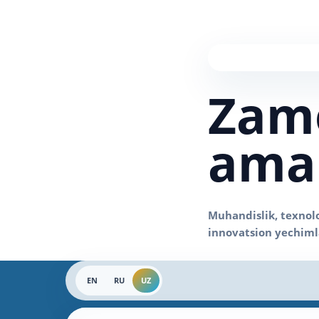
Zam
amal
EN
RU
UZ