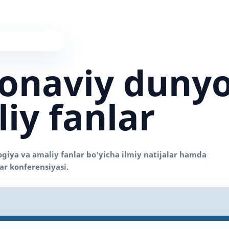
onaviy duny
iy fanlar