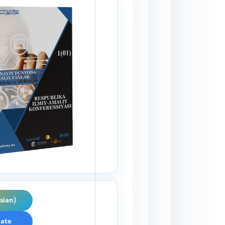
sian)
cate