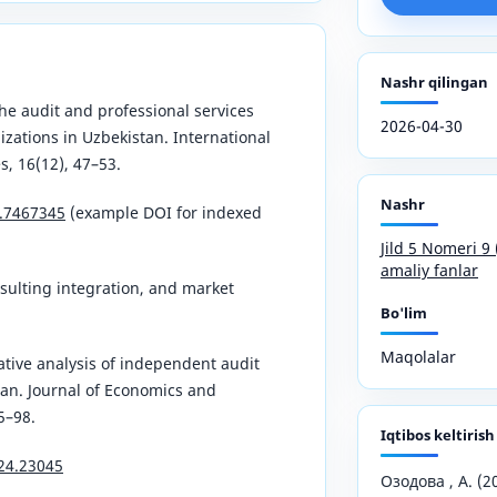
Nashr qilingan
 the audit and professional services
2026-04-30
zations in Uzbekistan. International
s, 16(12), 47–53.
Nashr
o.7467345
(example DOI for indexed
Jild 5 Nomeri 
amaliy fanlar
sulting integration, and market
Bo'lim
Maqolalar
ative analysis of independent audit
tan. Journal of Economics and
5–98.
Iqtibos keltirish
024.23045
Озодова , А. (