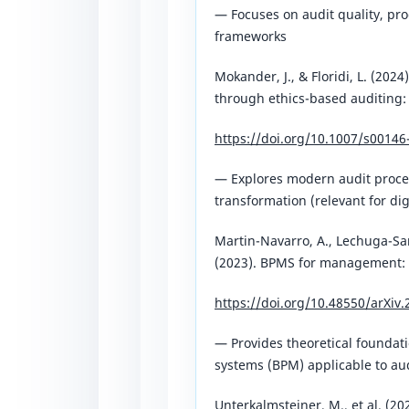
— Focuses on audit quality, pr
frameworks
Mokander, J., & Floridi, L. (202
through ethics-based auditing: 
https://doi.org/10.1007/s00146
— Explores modern audit pro
transformation (relevant for dig
Martin-Navarro, A., Lechuga-San
(2023). BPMS for management: A
https://doi.org/10.48550/arXiv
— Provides theoretical founda
systems (BPM) applicable to aud
Unterkalmsteiner, M., et al. (2