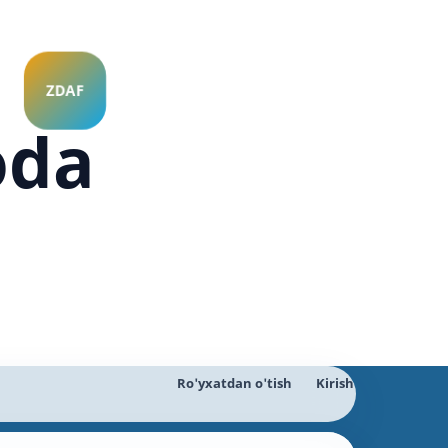
oda
Ro'yxatdan o'tish
Kirish