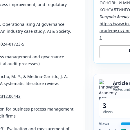
ОСНОВЫ И МИ
ocess improvement, and regulatory
КОНСАЛТИНГО
Dunyoda Amaliy
https://www.in
4). Operationalising AI governance
academy.uz/ind
An industry case study. AI & Society.
1
-024-01723-5
cess management and governance
ital audit processes)
cho, M. P., & Medina-Garrido, J. A.
Article
 systematic literature review.
Views an
.2312.00442
3
tion for business process management
Views
it firms
Views
023). Evaluation and measurement of