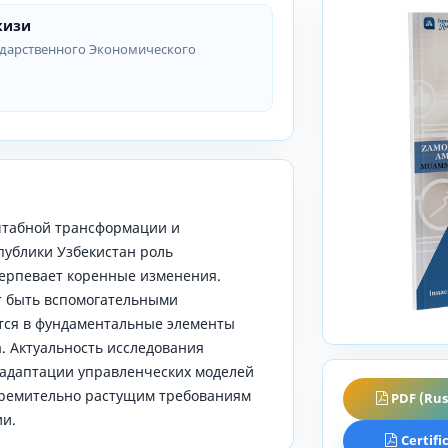
кизи
ударственного Экономического
штабной трансформации и
ублики Узбекистан роль
терпевает коренные изменения.
т быть вспомогательными
ся в фундаментальные элементы
. Актуальность исследования
 адаптации управленческих моделей
тремительно растущим требованиям
PDF (Rus
ии.
Certifi