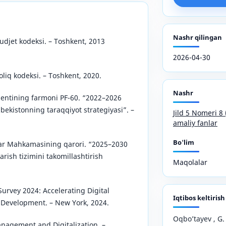
Nashr qilingan
udjet kodeksi. – Toshkent, 2013
2026-04-30
liq kodeksi. – Toshkent, 2020.
Nashr
dentining farmoni PF-60. “2022–2026
bekistonning taraqqiyot strategiyasi”. –
Jild 5 Nomeri 
amaliy fanlar
Bo'lim
lar Mahkamasining qarori. “2025–2030
arish tizimini takomillashtirish
Maqolalar
urvey 2024: Accelerating Digital
Iqtibos keltirish
 Development. – New York, 2024.
Oqbo’tayev , G
anagement and Digitalization. –