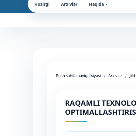
Hozirgi
Arxivlar
Haqida
Bosh sahifa navigatsiyasi
/
Arxivlar
/
Jil
RAQAMLI TEXNOLOG
OPTIMALLASHTIRIS