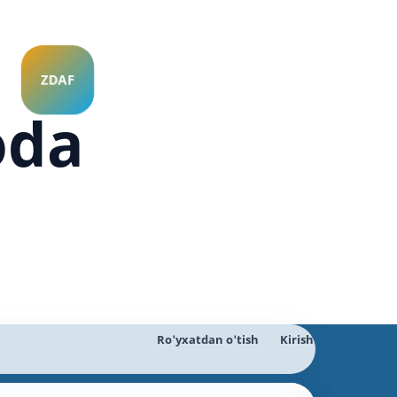
oda
Ro'yxatdan o'tish
Kirish