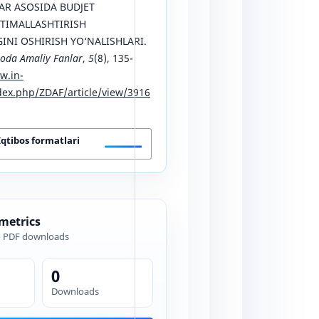
AR ASOSIDA BUDJET
TIMALLASHTIRISH
NI OSHIRISH YO‘NALISHLARI.
oda Amaliy Fanlar
,
5
(8), 135-
w.in-
ex.php/ZDAF/article/view/3916
Iqtibos formatlari
 metrics
d PDF downloads
0
Downloads