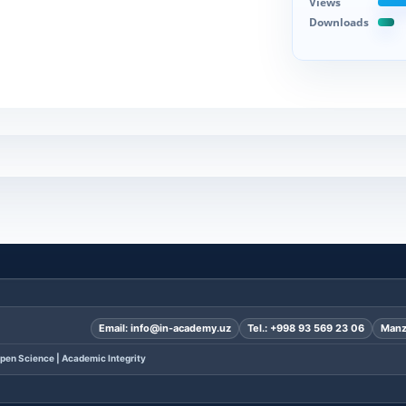
Views
Downloads
Email:
info@in-academy.uz
Tel.:
+998 93 569 23 06
Manz
pen Science | Academic Integrity