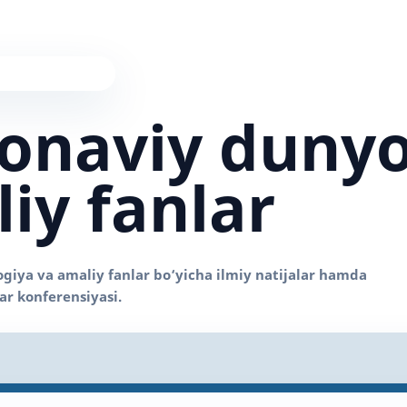
onaviy duny
iy fanlar