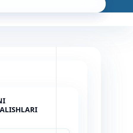
Qidiruv
NI
ALISHLARI