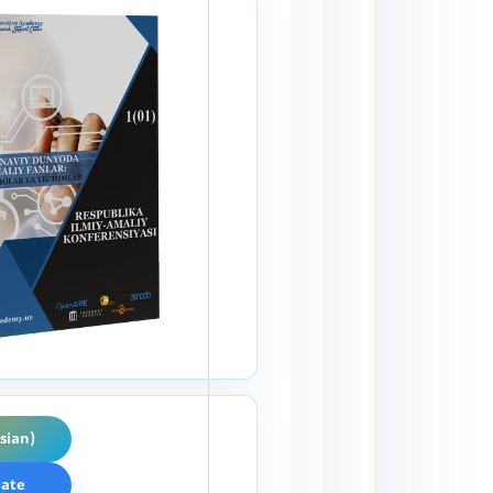
sian)
cate