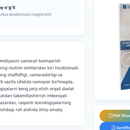
y o’g’li
oliya akademiyasi magistranti
 moliyasini samarali boshqarish
ning muhim omillaridan biri hisoblanadi.
ng shaffofligi, samaradorligi va
rb vazifa sifatida namoyon bo‘lmoqda.
giyalarni keng joriy etish orqali davlat
tubdan takomillashtirish imkoniyati
azardan, raqamli texnologiyalarning
ishdagi roli alohida ilmiy-amaliy
PDF (Rus
Certifi