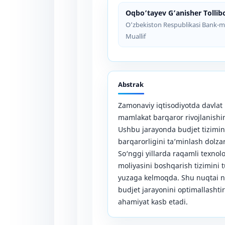
Oqbo’tayev G’anisher Tollibo
O’zbekiston Respublikasi Bank-m
Muallif
Abstrak
Zamonaviy iqtisodiyotda davlat
mamlakat barqaror rivojlanishi
Ushbu jarayonda budjet tizimini
barqarorligini ta’minlash dolza
So‘nggi yillarda raqamli texnolo
moliyasini boshqarish tizimini 
yuzaga kelmoqda. Shu nuqtai n
budjet jarayonini optimallashtir
ahamiyat kasb etadi.