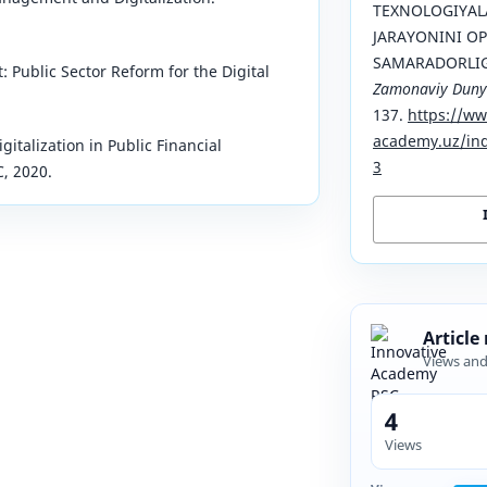
TEXNOLOGIYAL
JARAYONINI OP
SAMARADORLIGI
 Public Sector Reform for the Digital
Zamonaviy Duny
137.
https://ww
academy.uz/ind
italization in Public Financial
3
, 2020.
Article
Views an
4
Views