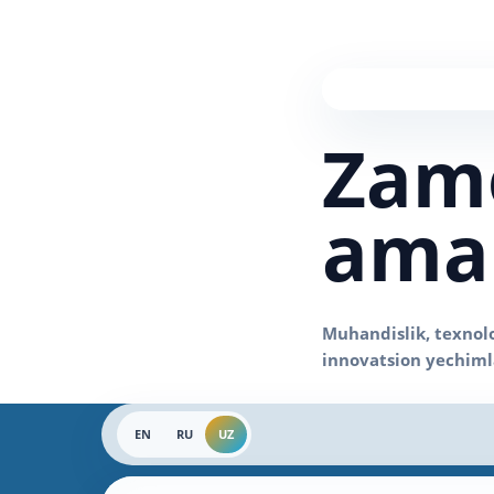
Zam
amal
EN
RU
UZ