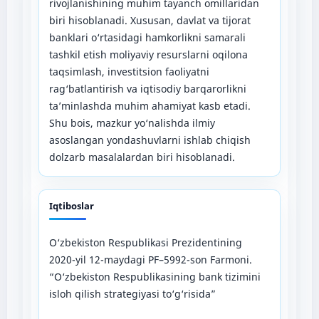
rivojlanishining muhim tayanch omillaridan
biri hisoblanadi. Xususan, davlat va tijorat
banklari o‘rtasidagi hamkorlikni samarali
tashkil etish moliyaviy resurslarni oqilona
taqsimlash, investitsion faoliyatni
rag‘batlantirish va iqtisodiy barqarorlikni
ta’minlashda muhim ahamiyat kasb etadi.
Shu bois, mazkur yo‘nalishda ilmiy
asoslangan yondashuvlarni ishlab chiqish
dolzarb masalalardan biri hisoblanadi.
Iqtiboslar
O‘zbekiston Respublikasi Prezidentining
2020-yil 12-maydagi PF–5992-son Farmoni.
“O‘zbekiston Respublikasining bank tizimini
isloh qilish strategiyasi to‘g‘risida”