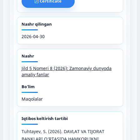
Certificate
Nashr qilingan
2026-04-30
Nashr
Jild 5 Nomeri 8 (2026): Zamonaviy dunyoda
amaliy fanlar
Bo'lim
Maqolalar
Iqtibos keltirish tartibi
Tuhtayev, S. (2026). DAVLAT VA TIJORAT
BANKLARI O‘RTASIDA HAMKORLIKNI