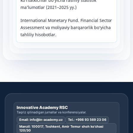
ko‘rsatkichlar bo‘yicha rasmiy statistik
ma’lumotlar (2021–2025 yy.)
International Monetary Fund. Financial Sector
Assessment va moliyaviy barqarorlik bo‘yicha
tahliliy hisobotlar.
Innovative Academy RSC
Taqriz qilinadigan jurnallar va konferensiyalar.
Email:
info@in-academy.uz
Tel.:
+998 93 569 23 06
Manzil: 100017, Toshkent, Amir Temur shoh ko’chasi
120/30