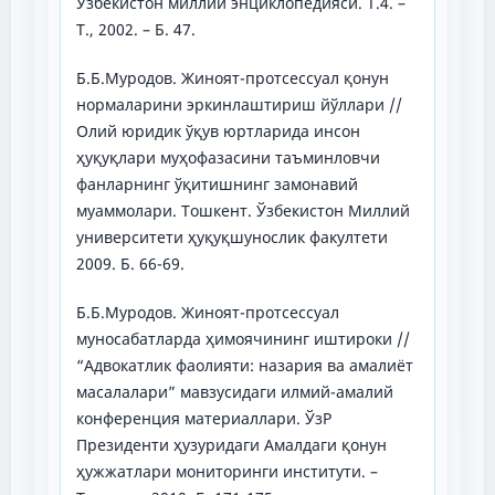
Ўзбекистон миллий энциклопедияси. Т.4. –
Т., 2002. – Б. 47.
Б.Б.Муродов. Жиноят-протсессуал қонун
нормаларини эркинлаштириш йўллари //
Олий юридик ўқув юртларида инсон
ҳуқуқлари муҳофазасини таъминловчи
фанларнинг ўқитишнинг замонавий
муаммолари. Тошкент. Ўзбекистон Миллий
университети ҳуқуқшунослик факултети
2009. Б. 66-69.
Б.Б.Муродов. Жиноят-протсессуал
муносабатларда ҳимоячининг иштироки //
“Адвокатлик фаолияти: назария ва амалиёт
масалалари” мавзусидаги илмий-амалий
конференция материаллари. ЎзР
Президенти ҳузуридаги Амалдаги қонун
ҳужжатлари мониторинги институти. –