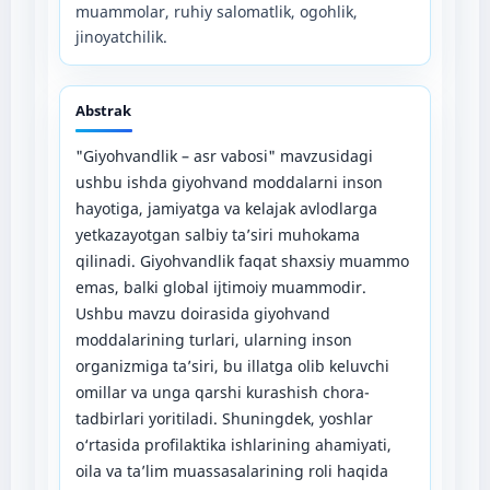
muammolar, ruhiy salomatlik, ogohlik,
jinoyatchilik.
Abstrak
"Giyohvandlik – asr vabosi" mavzusidagi
ushbu ishda giyohvand moddalarni inson
hayotiga, jamiyatga va kelajak avlodlarga
yetkazayotgan salbiy ta’siri muhokama
qilinadi. Giyohvandlik faqat shaxsiy muammo
emas, balki global ijtimoiy muammodir.
Ushbu mavzu doirasida giyohvand
moddalarining turlari, ularning inson
organizmiga ta’siri, bu illatga olib keluvchi
omillar va unga qarshi kurashish chora-
tadbirlari yoritiladi. Shuningdek, yoshlar
o‘rtasida profilaktika ishlarining ahamiyati,
oila va ta’lim muassasalarining roli haqida