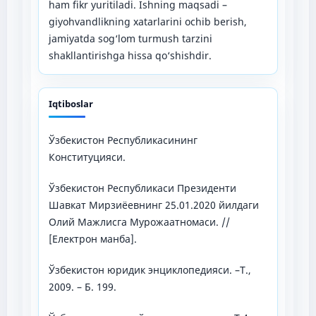
ham fikr yuritiladi. Ishning maqsadi –
giyohvandlikning xatarlarini ochib berish,
jamiyatda sog‘lom turmush tarzini
shakllantirishga hissa qo‘shishdir.
Iqtiboslar
Ўзбекистон Республикасининг
Конституцияси.
Ўзбекистон Республикаси Президенти
Шавкат Мирзиёевнинг 25.01.2020 йилдаги
Олий Мажлисга Мурожаатномаси. //
[Електрон манба].
Ўзбекистон юридик энциклопедияси. –Т.,
2009. – Б. 199.