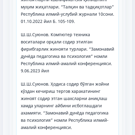
муҳим жиҳатлари. “Талқин ва тадқиқотлар”
Республика илмий-услубий журнали 10сони.
01.10.2022 йил Б. 105-109.
Ш.Ш.Суюнов. Компютер техника
воситалари орқали содир этилган
фирибгарлик жинояти турлари. “Замонавий
дунёда педагогика ва психология” номли
Республика илмий-амалий конференцияси.
9.06.2023 йил
Ш.Ш.Суюнов. Ҳодиса содир бўлган жойни
кўздан кечириш тергов харакатининг
жиноят содир этган шахсларни аниқлаш
хамда уларнинг айбини исботлашдаги
ахамияти. “Замонавий дунёда педагогика
ва психология” номли Республика илмий-
амалий конференцияси.