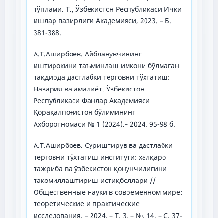
тўплами. Т., Ўзбекистон Республикаси Ички
ишлар вазирлиги Академияси, 2023. – Б.
381-388.
А.Т.Аширбоев. Айбланувчининг
иштирокини таъминлаш имкони бўлмаган
тақдирда дастлабки терговни тўхтатиш:
Назария ва амалиёт. Ўзбекистон
Республикаси Фанлар Академияси
Қорақалпоғистон бўлимининг
Ахборотномаси № 1 (2024).– 2024. 95-98 б.
А.Т.Аширбоев. Cуриштирув ва дастлабки
терговни тўхтатиш институти: халқаро
тажриба ва ўзбекистон қонунчилигини
такомиллаштириш истиқболлари //
Общественные науки в современном мире:
теоретические и практические
исследования. – 2024. – Т. 3. – №. 14. – С. 37-