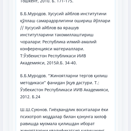
Тошкент, 2010. Б. 171-175.
Б.Б.Муродов. Хусусий айблов институтини
қўллаш самарадорлигини ошириш йўллари
// Хусусий айблов ва ярашув
институтларини такомиллаштириш
чоралари: Республика илмий-амалий
конференцияси материаллари.
Т:Ўзбекистон Республикаси ИИВ
Академияси, 2015й.Б. 34-40.
Б.Б.Муродов. “Жиноятларни тергов қилиш
методикаси” фанидан ўқув дастури. Т.:
Ўзбекистон Республикаси ИИВ Академияси,
2012. Б.24
Ш.Ш.Суюнов. Гиёҳвандлик воситалари ёки
психотроп моддалар билан қонунга хилоф
равишда муомала қилишдан иборат
жиноятларни квалификатсия қилишнинг