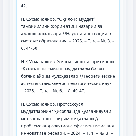
42.
Н.Қ.Усманалиев. “Оқилона муддат”
тамоийилини жорий этиш назарий ва
амалий жиҳатлари //Наука и инновации в
системе образования. – 2025. – Т. 4. – №. 3. –
С. 44-50.
Н.Қ.Усманалиев. Жиноят ишини юритишни
тўхтатиш ва тиклаш муддатлари билан
боғлиқ айрим мулоҳазалар //Теоретические
аспекты становления педагогических наук.
– 2025. – Т. 4. – №. 6. – С. 40-47.
Н.Қ.Усманалиев. Протсессуал
муддатларнинг ҳисоблашда қўлланилувчи
меъзонларнинг айрим жиҳатлари //
проблемс анд солутионс оф сcиентифиc анд
инновативе ресеарч. – 2024. – Т. 1. – №. 3. –