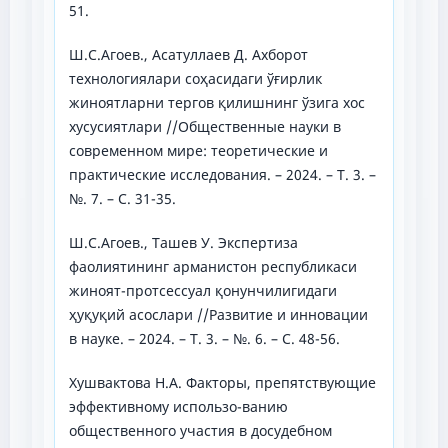
51.
Ш.С.Агоев., Асатуллаев Д. Ахборот
технологиялари соҳасидаги ўғирлик
жиноятларни тергов қилишнинг ўзига хос
хусусиятлари //Общественные науки в
современном мире: теоретические и
практические исследования. – 2024. – Т. 3. –
№. 7. – С. 31-35.
Ш.С.Агоев., Ташев У. Экспертиза
фаолиятининг арманистон республикаси
жиноят-протсессуал қонунчилигидаги
ҳуқуқий асослари //Развитие и инновации
в науке. – 2024. – Т. 3. – №. 6. – С. 48-56.
Хушвактова Н.А. Факторы, препятствующие
эффективному использо-ванию
общественного участия в досудебном