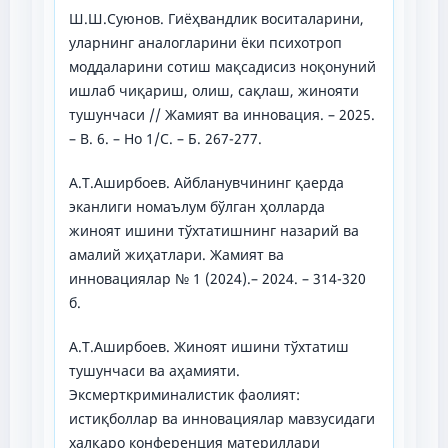
Ш.Ш.Суюнов. Гиёҳвандлик воситаларини,
уларнинг аналогларини ёки психотроп
моддаларини сотиш мақсадисиз ноқонуний
ишлаб чиқариш, олиш, сақлаш, жинояти
тушунчаси // Жамият ва инновация. – 2025.
– В. 6. – Но 1/С. – Б. 267-277.
А.Т.Аширбоев. Айбланувчининг қаерда
эканлиги номаълум бўлган ҳолларда
жиноят ишини тўхтатишнинг назарий ва
амалий жиҳатлари. Жамият ва
инновациялар № 1 (2024).– 2024. – 314-320
б.
А.Т.Аширбоев. Жиноят ишини тўхтатиш
тушунчаси ва аҳамияти.
Эксмерткриминалистик фаолият:
истиқболлар ва инновациялар мавзусидаги
халқаро конференция материллари