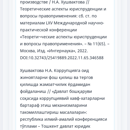
производстве / Н.А. Хушвактова //
Теоретические аспекты юриспруденции и
вопросы правоприменения: сб. ст. по
материалам LXV Международной научно-
практической конференции
«Теорети¬ческие аспекты юриспруденции
и вопросы правоприменения». – № 11(65). –
Москва, Изд. «Интернаука», 2022.
DOI:10.32743/25419889.2022.11.65.346588
Хушвактова Н.А. Коррупцияга оид
жиноятларни фош қилиш ва тергов
қилишда жамоатчилик ёрдамидан
фойдаланиш // «Давлат бошқаруви
соҳасида коррупциявий хавф-хатарларни
бартараф этиш механизмларини
такомиллаштириш масалалари»:
республика илмий-амалий конференцияси
тўплами – Тошкент давлат юридик