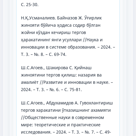
С. 25-30.
Н.Қ.Усманалиев. Байназов Ж. Ўғирлик
жинояти бўйича ҳодиса содир бўлган
жойни кўздан кечириш тергов
ҳаракатининг янги усуллари //Наука и
инновации в системе образования. – 2024. –
Т. 3. – №. 8. – С. 69-74.
Ш.С.Агоев., Шакирова С. Қийнаш
жиноятини тергов қилиш: назария ва
амалиёт //Развитие и инновации в науке. –
2024. – Т. 3. – №. 6. – С. 75-81.
Ш.С.Агоев., Абдухамидов А. Гувохлантириш
тергов харакатини ўтказишнинг ахамияти
//Общественные науки в современном
мире: теоретические и практические
исследования. – 2024. – Т. 3. – №. 7. – С. 49-