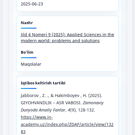
2025-06-23
Nashr
Jild 4 Nomeri 9 (2025): Applied Sciences in the
modern world: problems and solutions
Bo'lim
Maqolalar
Iqtibos keltirish tartibi
Jabborov , Z. ., & Hakimboyev , H. (2025).
GIYOHVANDLIK – ASR VABOSI.
Zamonaviy
Dunyoda Amaliy Fanlar
,
4
(9), 128-132.
https://www.in-
academy.uz/index.php/ZDAF/article/view/132
83