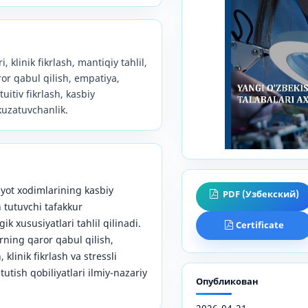
, klinik fikrlash, mantiqiy tahlil,
or qabul qilish, empatiya,
tuitiv fikrlash, kasbiy
kuzatuvchanlik.
yot xodimlarining kasbiy
PDF (Узбекский)
 tutuvchi tafakkur
ik xususiyatlari tahlil qilinadi.
Certificate
rning qaror qabul qilish,
klinik fikrlash va stressli
 tutish qobiliyatlari ilmiy-nazariy
Опубликован