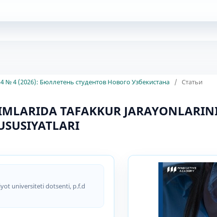
4 № 4 (2026): Бюллетень студентов Нового Узбекистана
/
Статьи
DIMLARIDA TAFAKKUR JARAYONLARIN
USUSIYATLARI
оt univеrsitеti dotsenti, р.f.d