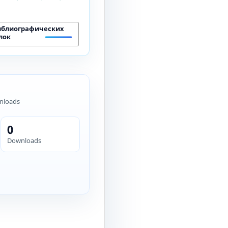
иблиографических
лок
nloads
0
Downloads