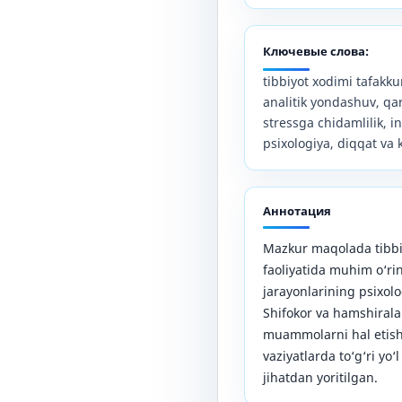
Ключевые слова:
tibbiyot xodimi tafakkuri
analitik yondashuv, qar
stressga chidamlilik, in
psixologiya, diqqat va 
Аннотация
Mazkur maqolada tibbi
faoliyatida muhim o‘rin
jarayonlarining psixolog
Shifokor va hamshirala
muammolarni hal etish, 
vaziyatlarda to‘g‘ri yo‘l
jihatdan yoritilgan.