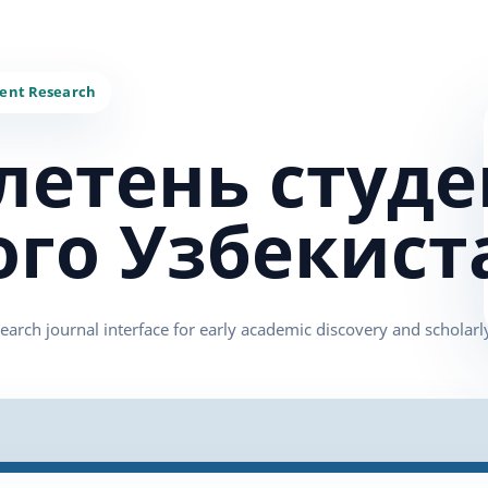
летень студе
ого Узбекист