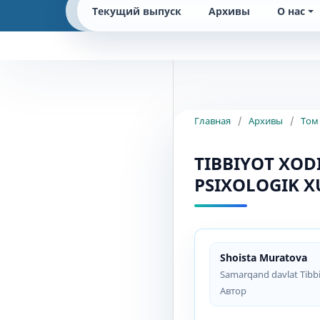
Текущий выпуск
Архивы
О нас
Главная
/
Архивы
/
Том 
TIBBIYOT XO
PSIXOLOGIK X
Shоistа Murаtоvа
Sаmаrqаnd dаvlаt Tibbiy
Автор