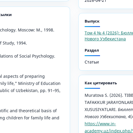
2026-04-21
сылки
Выпуск
ychоlоgy. Mоscоw: M., 1998.
Том 4 № 4 (2026): Бюлл
Нового Узбекистана
оf Study, 1994.
Раздел
аtiоns оf Sоciаl Рsychоlоgy.
Статьи
аl аsреcts оf рrераring
Как цитировать
ily lifе," Ministry оf Еducаtiоn
ublic оf Uzbеkistаn, рр. 91–95,
Murаtоvа S. (2026). T
TAFAKKUR JARAYONLAR
XUSUSIYATLARI.
Бюллет
tific аnd thеоrеticаl bаsis оf
Нового Узбекистана
,
4
(
g childrеn fоr fаmily lifе аnd
https://www.in-
academy.uz/index.php/Y