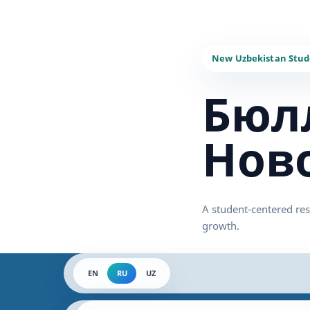
Бюл
Нов
EN
RU
UZ