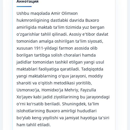
Аннотация
Ushbu maqolada Amir Olimxon
hukmronligining dastlabki davrida Buxoro
amirligida maktab ta’lim tizimida yuz bergan
o‘zgarishlar tahlil qilinadi. Asosiy e’tibor davlat
tomonidan amalga oshirilgan ta’lim siyosati,
xususan 1911-yildagi farmon asosida olib
borilgan tartibga solish choralari hamda
jadidlar tomonidan tashkil etilgan yangi usul
maktablari faoliyatiga qaratiladi. Tadqiqotda
yangi maktablarning o‘quv jarayoni, moddiy
sharoiti va o‘qitish metodikasi yoritilib,
Usmonxo‘ja, Homidxo‘ja Mehriy, Fayzulla
Xo‘jayev kabi jadid ziyolilarining bu jarayondagi
o‘rni ko‘rsatib beriladi. Shuningdek, ta’lim
islohotlarining Buxoro amirligi hududlari
bo‘ylab keng yoyilishi va jamiyat hayotiga ta’siri
ham tahlil etiladi.