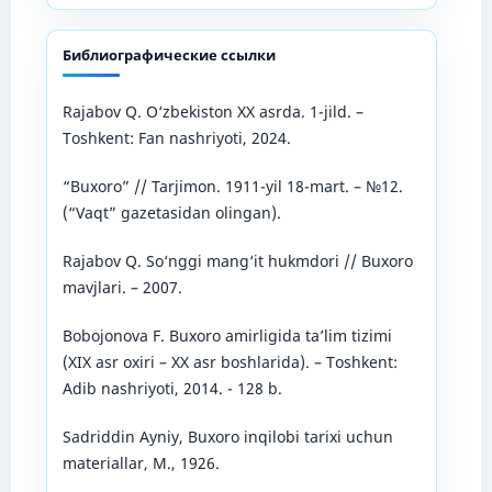
Библиографические ссылки
Rajabov Q. O‘zbekiston XX asrda. 1-jild. –
Toshkent: Fan nashriyoti, 2024.
“Buxoro” // Tarjimon. 1911-yil 18-mart. – №12.
(“Vaqt” gazetasidan olingan).
Rajabov Q. So‘nggi mang‘it hukmdori // Buxoro
mavjlari. – 2007.
Bobojonova F. Buxoro amirligida ta’lim tizimi
(XIX asr oxiri – XX asr boshlarida). – Toshkent:
Adib nashriyoti, 2014. - 128 b.
Sadriddin Ayniy, Buxoro inqilobi tarixi uchun
materiallar, M., 1926.