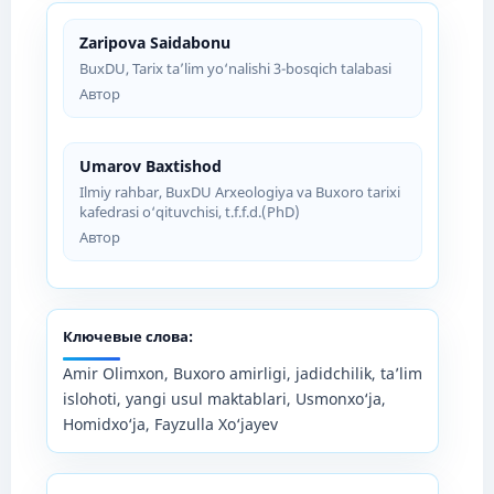
Zaripova Saidabonu
BuxDU, Tarix ta’lim yo‘nalishi 3-bosqich talabasi
Автор
Umarov Baxtishod
Ilmiy rahbar, BuxDU Arxeologiya va Buxoro tarixi
kafedrasi o‘qituvchisi, t.f.f.d.(PhD)
Автор
Ключевые слова:
Amir Olimxon, Buxoro amirligi, jadidchilik, ta’lim
islohoti, yangi usul maktablari, Usmonxo‘ja,
Homidxo‘ja, Fayzulla Xo‘jayev