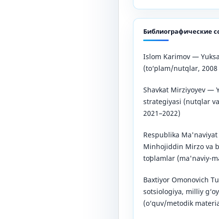
Библиографические с
Islom Karimov — Yuksa
(to‘plam/nutqlar, 2008 
Shavkat Mirziyoyev — Y
strategiyasi (nutqlar va
2021–2022)
Respublika Ma'naviyat 
Minhojiddin Mirzo va 
toʻplamlar (ma'naviy-m
Baxtiyor Omonovich Tur
sotsiologiya, milliy g‘o
(o‘quv/metodik material,