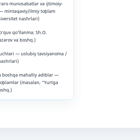
raro munosabatlar va ijtimoiy-
— mintaqaviy/ilmiy toʻplam
iversitet nashrlari)
(o‘quv qo‘llanma; Sh.O.
azarov va boshq.)
uchlari — uslubiy tavsiyanoma /
ashrlari)
 boshqa mahalliy adiblar —
toʻplamlar (masalan, “Yurtga
oshq.)