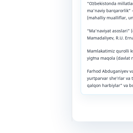
“Oʻzbekistonda millatla
ma'naviy barqarorlik” 
(mahalliy mualliflar, un
“Ma'naviyat asoslari” 
Mamadaliyev, R.U. Ern
Mamlakatimiz qurolli k
yigʻma maqola (davlat n
Farhod Abduganiyev va
yurtparvar she’rlar va 
qalqon harbiylar” va b