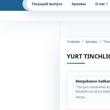
Текущий выпуск
Архивы
О нас
Главная
/
Архивы
/
Том 
YURT TINCHLI
Margubaxon Sadba
"Qo'qon universiteti And
fakulteti rus tili yo‘nal
Автор