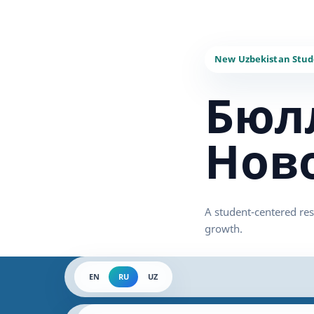
Бюл
Нов
EN
RU
UZ