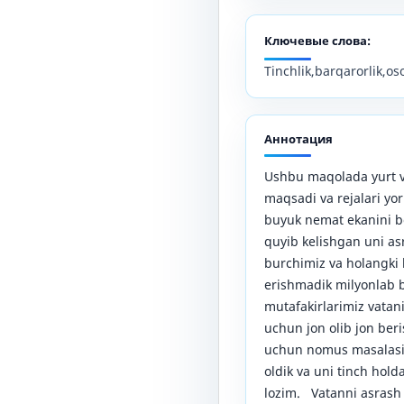
Ключевые слова:
Tinchlik,barqarorlik,oso
Аннотация
Ushbu maqolada yurt va
maqsadi va rejalari yor
buyuk nemat ekanini b
quyib kelishgan uni as
burchimiz va holangki 
erishmadik milyonlab 
mutafakirlarimiz vatan
uchun jon olib jon ber
uchun nomus masalasi 
oldik va uni tinch hold
lozim. Vatanni asrash