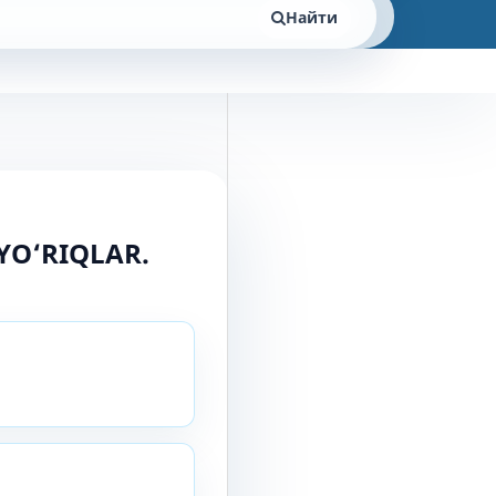
Найти
YO‘RIQLAR.