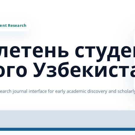
летень студе
ого Узбекист