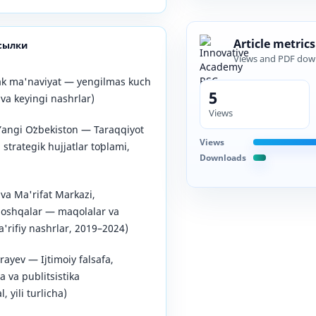
Article metrics
сылки
Views and PDF dow
k ma'naviyat — yengilmas kuch
5
va keyingi nashrlar)
Views
angi Oʻzbekiston — Taraqqiyot
Views
 strategik hujjatlar toʻplami,
Downloads
va Ma'rifat Markazi,
boshqalar — maqolalar va
a'rifiy nashrlar, 2019–2024)
ayev — Ijtimoiy falsafa,
ya va publitsistika
 yili turlicha)