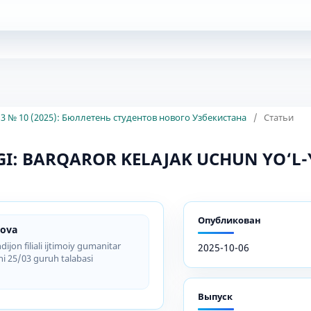
3 № 10 (2025): Бюллетень студентов нового Узбекистана
/
Статьи
GI: BARQAROR KELAJAK UCHUN YO‘L-
Опубликован
rova
ijon filiali ijtimoiy gumanitar
2025-10-06
ishi 25/03 guruh talabasi
Выпуск