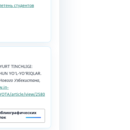
летень студентов
. YURT TINCHLIGI:
UN YO‘L-YO‘RIQLAR.
Нового Узбекистана
,
w.in-
OTA/article/view/2580
иблиографических
лок