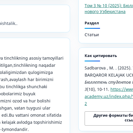
Том 3 № 10 (2025): Бюл
нового Узбекистана
Раздел
ishtalik..
Статьи
Как цитировать
 tinchlikning asosiy tamoyillari
itilgan,tinchlikning naqadar
Sadbarova , M. . (2025)
olaligimizdan qulogimizga
BARQAROR KELAJAK UCH
rash,avaylash har birimizni
Бюллетень студентов 
bu tinchlikga shunchaki
3
(10), 10-11.
https://ww
bobolarimiz buyuk
academy.uz/index.php/Y
imizni ozod va hur bolishi
2
ishgan, vatan tuygusi ular
edi.Bu vattani omonat sifatida
Другие форматы б
ссы
a kelajak avlodga topshirishimiz
 -Iymondandir.