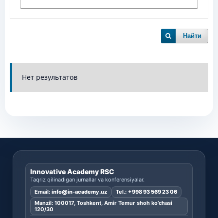
Найти
Нет результатов
Innovative Academy RSC
Taqriz qilinadigan jurnallar va konferensiyalar.
Email:
info@in-academy.uz
Tel.:
+998 93 569 23 06
Manzil: 100017, Toshkent, Amir Temur shoh ko’chasi
120/30