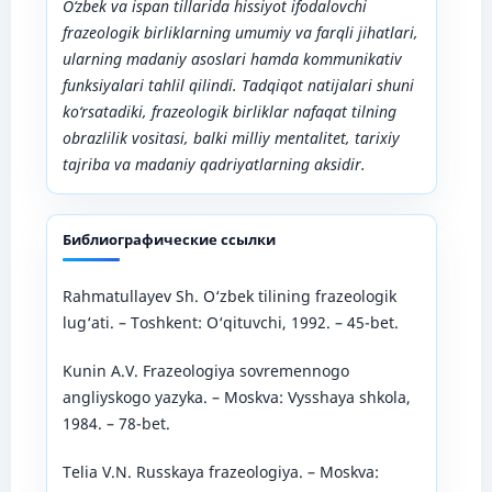
O‘zbek va ispan tillarida hissiyot ifodalovchi
frazeologik birliklarning umumiy va farqli jihatlari,
ularning madaniy asoslari hamda kommunikativ
funksiyalari tahlil qilindi. Tadqiqot natijalari shuni
ko‘rsatadiki, frazeologik birliklar nafaqat tilning
obrazlilik vositasi, balki milliy mentalitet, tarixiy
tajriba va madaniy qadriyatlarning aksidir.
Библиографические ссылки
Rahmatullayev Sh. O‘zbek tilining frazeologik
lug‘ati. – Toshkent: O‘qituvchi, 1992. – 45-bet.
Kunin A.V. Frazeologiya sovremennogo
angliyskogo yazyka. – Moskva: Vysshaya shkola,
1984. – 78-bet.
Telia V.N. Russkaya frazeologiya. – Moskva: