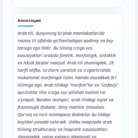
Аннотация
Arab tili, dunyoning ko'plab mamlakatlarida
rasmiy til sifatida qo'llaniladigan qadimiy va boy
tarixga ega tildir. Bu tilning o'ziga xos
xususiyatlari orasida fonetik, morfologik, sintaktik
va leksik farqlar mavjud. Arab tili shuningdek, 28
harfli alifbo, so'zlarni yaratish va o'zgartirishda
mukammal morfologik tizim, hamda murakkab fe'l
tizimiga ega. Arab tilidagi “morfem”lar va “izofaviy”
qurilishlar tilni o'ziga xos qilishda muhim rol
o'ynaydi. Bundan tashqari, arab tilidagi lug‘at va
frazeologik ifodalar, diniy matnlar (masalan,
Qur'on) va turli mintaqaviy dialektlar bu tildagi
boylikni yanada oshiradi. Ushbu maqolada arab
tilining strukturaviy va lingvistik xususiyatlari,
shuningdek, uning xalqaro ahamiyati va