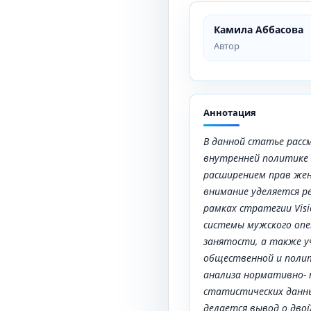
Камила Аббасова
Автор
Аннотация
В данной статье расс
внутренней политике С
расширением прав жен
внимание уделяется р
рамках стратегии Visi
системы мужского опе
занятости, а также 
общественной и полит
анализа нормативно- 
статистических данны
делается вывод о дв