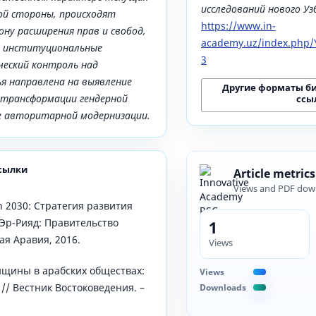
исследований нового У
ной стороны, происходят
https://www.in-
ону расширения прав и свобод,
academy.uz/index.php/Y
ся институциональные
3
ческий контроль над
я направлена на выявление
Другие форматы б
 трансформации гендерной
ссы
е авторитарной модернизации.
сылки
Article metrics
Views and PDF dow
on 2030: Стратегия развития
 Эр-Рияд: Правительство
1
ая Аравия, 2016.
Views
енщины в арабских обществах:
Views
// Вестник Востоковедения. –
Downloads