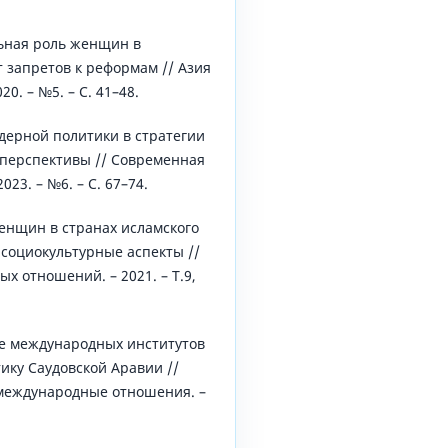
льная роль женщин в
т запретов к реформам // Азия
20. – №5. – С. 41–48.
ндерной политики в стратегии
и перспективы // Современная
023. – №6. – С. 67–74.
женщин в странах исламского
социокультурные аспекты //
х отношений. – 2021. – Т.9,
ие международных институтов
ику Саудовской Аравии //
международные отношения. –