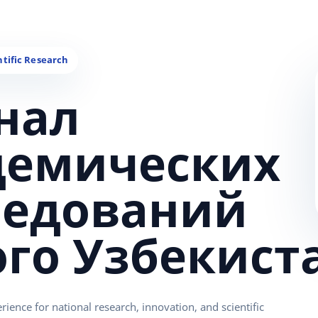
нал
демических
ледований
ого Узбекист