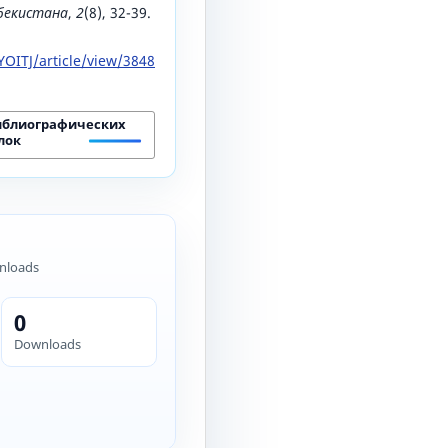
збекистана
,
2
(8), 32-39.
OITJ/article/view/3848
иблиографических
лок
nloads
0
Downloads