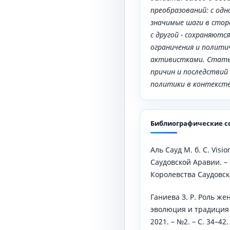
преобразований: с од
значимые шаги в стор
с другой - сохраняют
ограничения и полити
активистками. Стать
причин и последствий
политики в контекст
Библиографические с
Аль Сауд М. б. С. Visi
Саудовской Аравии. –
Королевства Саудовск
Ганиева З. Р. Роль ж
эволюция и традиция 
2021. – №2. – С. 34–42.