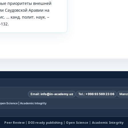
вные приоритеты внешней
ии Саудовской Аравии на
с. … канд. полит. наук. –
–132.
Email:
info@in-academy.uz
Tel.:
+998 93 569 23 06
Manzi
pen Science | Academic Integrity