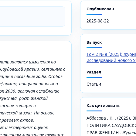
Опубликован
2025-08-22
Выпуск
Том 2 № 8 (2025): Жур
исследований нового У
матриваются изменения во
аудовской Аравии, связанные с
Раздел
щин в последние годы. Особое
еформам, инициированным в
Статьи
on 2030, включая ослабление
кунства, рост женской
участие женщин в
Как цитировать
ической жизни. На основе
Аббасова , К. . (2025)
правовых актов,
ПОЛИТИКА САУДОВСКО
х и экспертных оценок
ПРАВ ЖЕНЩИН .
Журна
ойственном характере текущих