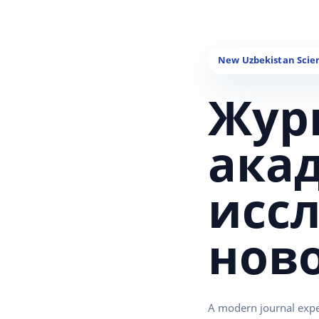
Жур
ака
исс
нов