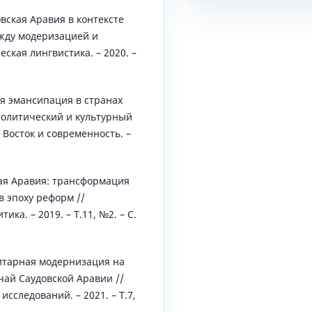
вская Аравия в контексте
ежду модеризацией и
ская лингвистика. – 2020. –
ая эмансипация в странах
политический и культурный
 Восток и современность. –
кая Аравия: трансформация
в эпоху реформ //
ка. – 2019. – Т.11, №2. – С.
ритарная модернизация на
чай Саудовской Аравии //
сследований. – 2021. – Т.7,