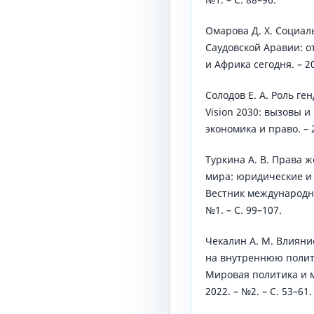
Омарова Д. Х. Социа
Саудовской Аравии: о
и Африка сегодня. – 20
Солодов Е. А. Роль ге
Vision 2030: вызовы 
экономика и право. – 2
Туркина А. В. Права 
мира: юридические и 
Вестник международны
№1. – С. 99–107.
Чекалин А. М. Влиян
на внутреннюю полит
Мировая политика и 
2022. – №2. – С. 53–61.