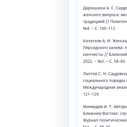
Дарюшина А. С. Саудо
женского вопроса: м
традицией // Политиче
№4. – С. 105–112.
Кочетков А. И. Женск
Персидского залива: 
контексты // Ближний
2022. – №3. – С. 58–65.
Лаптев С. Н. Саудовс
социального порядка 
Международная аналити
121–129.
Махмудов И. Т. Авто
Ближнем Востоке: слу
Журнал политических и
№1. – С. 88–96.