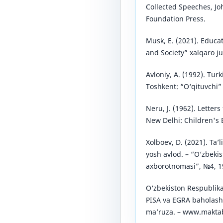
Collected Speeches, J
Foundation Press.
Musk, E. (2021). Educat
and Society” xalqaro jur
Avloniy, A. (1992). Tur
Toshkent: “O‘qituvchi” 
Neru, J. (1962). Letter
New Delhi: Children's 
Xolboev, D. (2021). Taʼ
yosh avlod. – “O‘zbeki
axborotnomasi”, №4, 1
O‘zbekiston Respublikasi
PISA va EGRA baholash t
maʼruza. – www.maktab