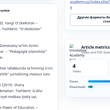
academy.uz/index.php/Y
9
сылки
Другие форматы б
ссы
0). Yangi O‘zbekiston –
 Toshkent: “O‘zbekiston”
Zamonaviy taʼlim tizimi:
Article metrics
r. – “Pedagogik izlanishlar”
Views and PDF dow
ar.
4
hlar tafakkurida taʼlimning o‘rni
Views
Yoshlik” jurnalining maxsus soni.
Views
i (2019). Sharq
Downloads
matlari. Toshkent: G‘afur
yot-matbaa ijodiy uyi.
e Power of Education. –