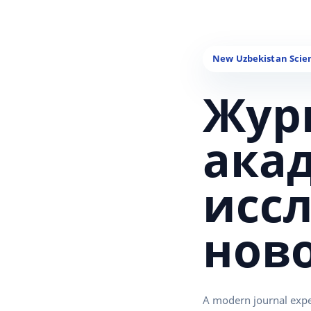
Жур
ака
исс
нов