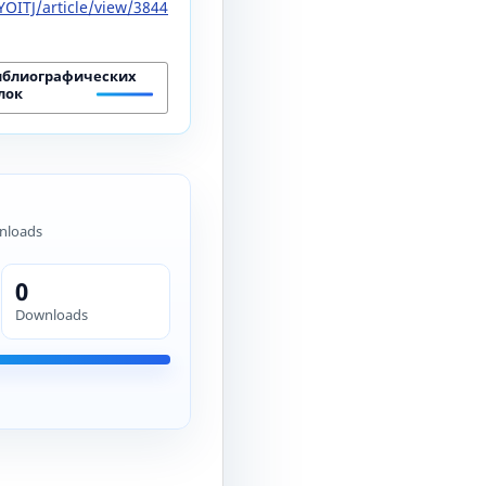
OITJ/article/view/3844
иблиографических
лок
nloads
0
Downloads