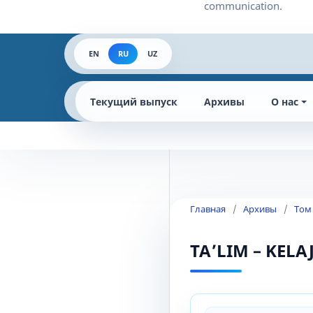
EN
RU
UZ
Текущий выпуск
Архивы
О нас
Главная
/
Архивы
/
Том
TAʼLIM – KEL