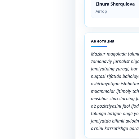
Elnura Sherqulova
Автор
Аннотация
Mazkur maqolada taʼlimn
zamonaviy jurnalist nigo
jamiyatning yuragi, har
nuqtasi sifatida bahola
oshirilayotgan islohotla
muammolar ijtimoiy tahli
mashhur shaxslarning fik
o‘z pozitsiyasini faol if
taʼlimga bo‘lgan ongli yo
jamiyatda bilimli avlodn
o‘rnini ko‘rsatishga qara