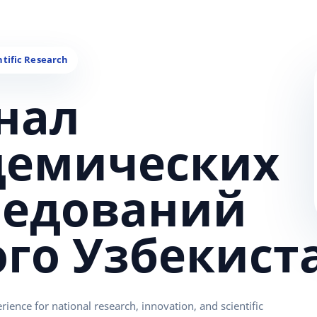
нал
демических
ледований
ого Узбекист