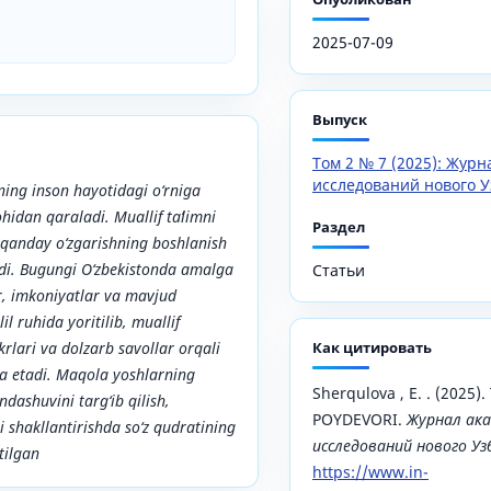
2025-07-09
Выпуск
Том 2 № 7 (2025): Жур
исследований нового У
ing inson hayotidagi o‘rniga
hidan qaraladi. Muallif taʼlimni
Раздел
 qanday o‘zgarishning boshlanish
ydi. Bugungi O‘zbekistonda amalga
Статьи
r, imkoniyatlar va mavjud
l ruhida yoritilib, muallif
rlari va dolzarb savollar orqali
Как цитировать
oda etadi. Maqola yoshlarning
Sherqulova , E. . (2025)
ndashuvini targ‘ib qilish,
POYDEVORI.
Журнал ака
i shakllantirishda so‘z qudratining
исследований нового У
tilgan
https://www.in-