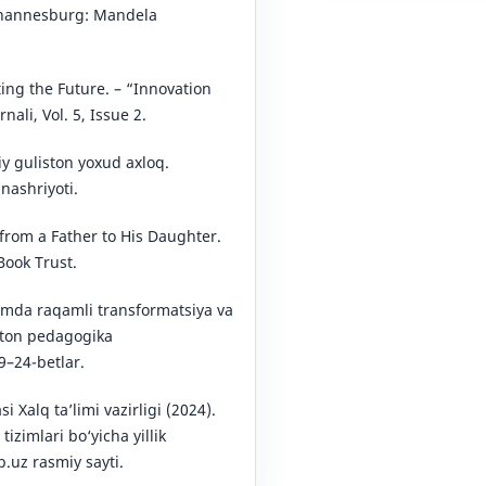
ohannesburg: Mandela
ing the Future. – “Innovation
nali, Vol. 5, Issue 2.
kiy guliston yoxud axloq.
nashriyoti.
s from a Father to His Daughter.
Book Trust.
limda raqamli transformatsiya va
ston pedagogika
9–24-betlar.
 Xalq taʼlimi vazirligi (2024).
izimlari bo‘yicha yillik
.uz rasmiy sayti.