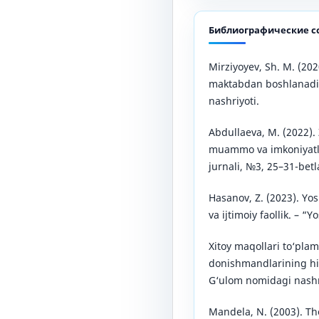
Библиографические с
Mirziyoyev, Sh. M. (202
maktabdan boshlanadi.
nashriyoti.
Abdullaeva, M. (2022). 
muammo va imkoniyatla
jurnali, №3, 25–31-betl
Hasanov, Z. (2023). Yos
va ijtimoiy faollik. – “
Xitoy maqollari to‘plam
donishmandlarining hik
G‘ulom nomidagi nashri
Mandela, N. (2003). Th