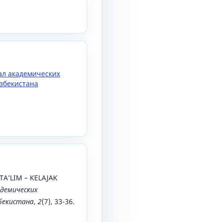
нал академических
збекистана
. TAʼLIM – KELAJAK
демических
збекистана
,
2
(7), 33-36.