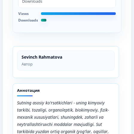
Downloads
Views
Downloads
Sevinch Rahmatova
Автор
Аннотация
Sutning asosiy ko'rsatkichlari - uning kimyoviy
tarkibi, tozaligi, organoleptik, biokimyoviy, fizik-
mexanik xususiyatlari, shuningdek, zaharli va
neytrallashtiruvchi moddalar mavjudligi. Sut
tarkibida yuzdan ortiq organik (yog'lar, oqsillar,