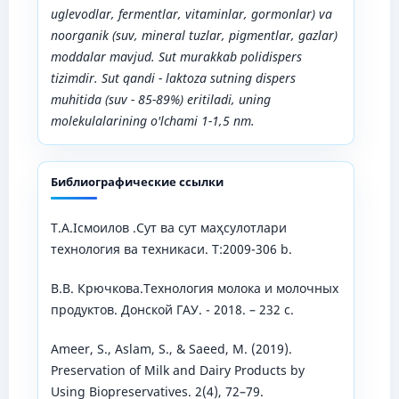
uglevodlar, fermentlar, vitaminlar, gormonlar) va
noorganik (suv, mineral tuzlar, pigmentlar, gazlar)
moddalar mavjud. Sut murakkab polidispers
tizimdir. Sut qandi - laktoza sutning dispers
muhitida (suv - 85-89%) eritiladi, uning
molekulalarining o'lchami 1-1,5 nm.
Библиографические ссылки
T.A.Iсмоилов .Сут ва сут маҳсулотлари
технология ва техникаси. T:2009-306 b.
В.В. Крючкова.Технология молока и молочных
продуктов. Донской ГАУ. - 2018. – 232 с.
Ameer, S., Aslam, S., & Saeed, M. (2019).
Preservation of Milk and Dairy Products by
Using Biopreservatives. 2(4), 72–79.