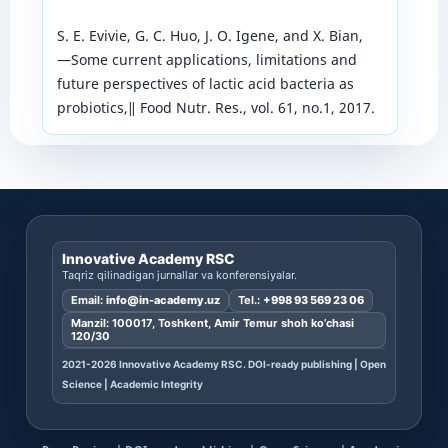
S. E. Evivie, G. C. Huo, J. O. Igene, and X. Bian,
―Some current applications, limitations and
future perspectives of lactic acid bacteria as
probiotics,‖ Food Nutr. Res., vol. 61, no.1, 2017.
Innovative Academy RSC
Taqriz qilinadigan jurnallar va konferensiyalar.
Email:
info@in-academy.uz
Tel.:
+998 93 569 23 06
Manzil: 100017, Toshkent, Amir Temur shoh ko’chasi
120/30
2021-2026 Innovative Academy RSC. DOI-ready publishing | Open
Science | Academic Integrity