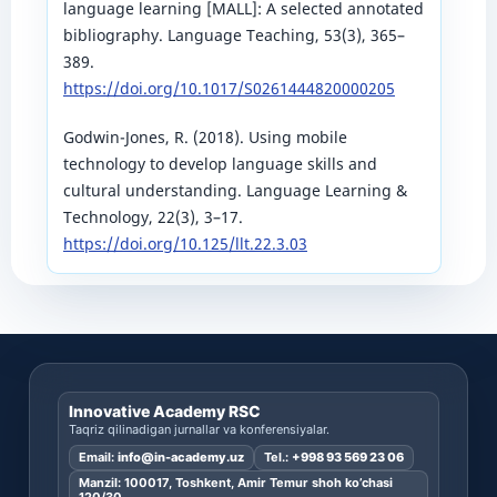
language learning [MALL]: A selected annotated
bibliography. Language Teaching, 53(3), 365–
389.
https://doi.org/10.1017/S0261444820000205
Godwin-Jones, R. (2018). Using mobile
technology to develop language skills and
cultural understanding. Language Learning &
Technology, 22(3), 3–17.
https://doi.org/10.125/llt.22.3.03
Innovative Academy RSC
Taqriz qilinadigan jurnallar va konferensiyalar.
Email:
info@in-academy.uz
Tel.:
+998 93 569 23 06
Manzil: 100017, Toshkent, Amir Temur shoh ko’chasi
120/30