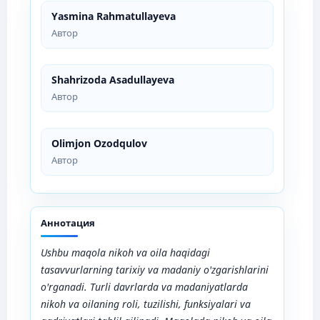
Yasmina Rahmatullayeva
Автор
Shahrizoda Asadullayeva
Автор
Olimjon Ozodqulov
Автор
Аннотация
Ushbu maqola nikoh va oila haqidagi
tasavvurlarning tarixiy va madaniy o'zgarishlarini
o'rganadi. Turli davrlarda va madaniyatlarda
nikoh va oilaning roli, tuzilishi, funksiyalari va