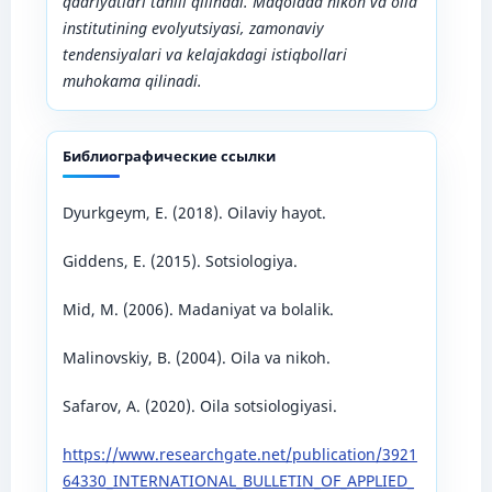
qadriyatlari tahlil qilinadi. Maqolada nikoh va oila
institutining evolyutsiyasi, zamonaviy
tendensiyalari va kelajakdagi istiqbollari
muhokama qilinadi.
Библиографические ссылки
Dyurkgeym, E. (2018). Oilaviy hayot.
Giddens, E. (2015). Sotsiologiya.
Mid, M. (2006). Madaniyat va bolalik.
Malinovskiy, B. (2004). Oila va nikoh.
Safarov, A. (2020). Oila sotsiologiyasi.
https://www.researchgate.net/publication/3921
64330_INTERNATIONAL_BULLETIN_OF_APPLIED_