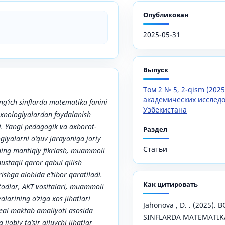
Опубликован
2025-05-31
Выпуск
Том 2 № 5, 2-qism (202
академических исслед
‘ich sinflarda matematika fanini
Узбекистана
texnologiyalardan foydalanish
di. Yangi pedagogik va axborot-
Раздел
iyalarni o‘quv jarayoniga joriy
Статьи
rning mantiqiy fikrlash, muammoli
mustaqil qaror qabul qilish
rishga alohida e’tibor qaratiladi.
Как цитировать
odlar, AKT vositalari, muammoli
yalarining o‘ziga xos jihatlari
Jahonova , D. . (2025).
real maktab amaliyoti asosida
SINFLARDA MATEMATIKA
 ijobiy ta’sir qiluvchi jihatlar