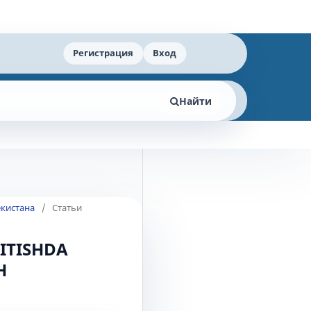
Регистрация
Вход
Найти
екистана
/
Статьи
ITISHDA
H