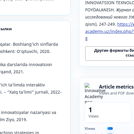
INNOVATSION TEXNOL
FOYDALANISH.
Журнал 
исследований нового У
qism), 247-249.
https:/
сылки
academy.uz/index.php/Y
8
alar. Boshlang‘ich sinflarda
Другие форматы б
oshkent: O‘qituvchi, 2020.
ссы
ka darslarida innovatsion
rqand, 2021.
ich ta’limda interaktiv
Article metrics
i. – “Xalq ta’limi” jurnali, 2022-
Views and PDF dow
1
innovatsiyalar nazariyasi va
Views
Ilm Ziyo, 2019.
Views
ching strategies in