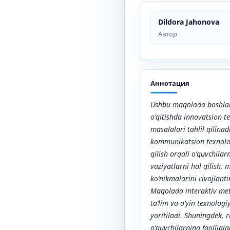
Dildora Jahonova
Автор
Аннотация
Ushbu maqolada boshlang
o‘qitishda innovatsion 
masalalari tahlil qilina
kommunikatsion texnolog
qilish orqali o‘quvchila
vaziyatlarni hal qilish, 
ko‘nikmalarini rivojlanti
Maqolada interaktiv met
ta’lim va o‘yin texnologi
yoritiladi. Shuningdek, 
o‘quvchilarning faolligiga