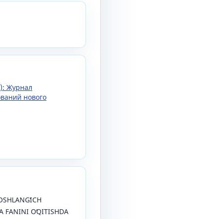
5): Журнал
ований нового
 BOSHLANGʻICH
 FANINI OʻQITISHDA