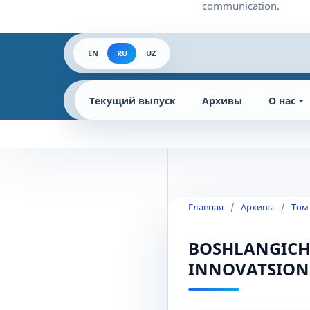
EN
RU
UZ
Текущий выпуск
Архивы
О нас
Главная
/
Архивы
/
Том 
BOSHLANGʻICH
INNOVATSION