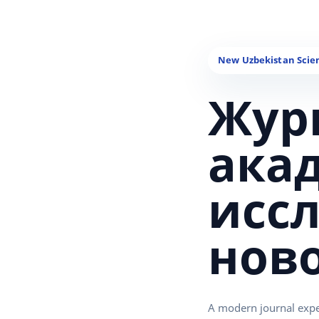
Жур
ака
исс
нов