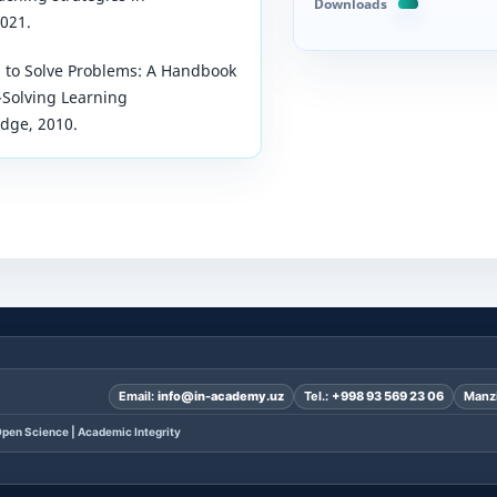
Downloads
2021.
g to Solve Problems: A Handbook
-Solving Learning
dge, 2010.
Email:
info@in-academy.uz
Tel.:
+998 93 569 23 06
Manzi
pen Science | Academic Integrity