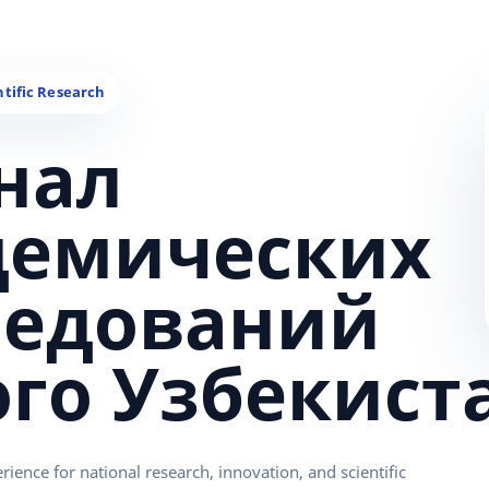
нал
демических
ледований
ого Узбекист