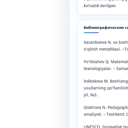
ko‘rsatib berilgan.
Библиографические с
Xasanboeva N. va boshq
o‘qitish metodikasi. –T
Yo‘ldoshev Q. Matemati
texnologiyalar. – Sama
Xolbekova M. Boshlang‘
usullarning qo‘llanilish
yil, №3.
Qodirova N. Pedagogik 
amaliyoti. – Toshkent: 
UNESCO. Innovative tea