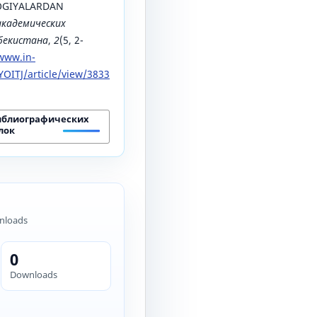
OGIYALARDAN
академических
збекистана
,
2
(5, 2-
/www.in-
OITJ/article/view/3833
иблиографических
лок
nloads
0
Downloads