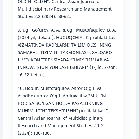
OLDINI OLISH". Central Asian Journal of
Multidisciplinary Research and Management
Studies 2.2 (2024): 58-62..
9. ugli Gʻofurov, A. A., & oʻgʻli Mustofaqulov, B. A.
(2024 yil, dekabr). HUQUQCHIYLIK profilaktikasi
XIZMATINDA KADRLARNI TA'LIM OLISHNING
SAMARALI TIZIMINI TAKMONLASH. XALQARO
ILMIY KONFERENSIYADA “ILMIY ILIMLAR VA
INNOVATSION YUNDASHISHLARI” (1-jild, 2-son,
16-22-betlar).
10. Bobur, Mustofaqulov, Asror O'g'li va
Asadbek Abror O'g'li Abduxalilov."MUHIM
HODISA BO'LGAN HOLDA KASALLIKNING
MUHIMLIGINI TEKSHIRISHNI profilaktikasi".
Central Asian Journal of Multidisciplinary
Research and Management Studies 2.1-2
(2024): 130-136.