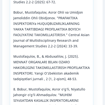
Studies 2.2-2 (2025): 67-72.
Bobur, Mustofaqulov, Asror Ohli va Umidjon
Jamoliddin Ohli Obidjonov. "PRAFAKTIKA
INSPEKTORIYa HUQUQBUZARLIKLARNING
YAKKA TARTIBDAGI PROFILAKTIKA BOYICH
FAOLIYATINI TAKOMILLASTIRISH." Central Asian
Journal of Multidisciplinary Research and
Management Studies 2.2-2 (2024): 33-39.
Mustofaqulov, B., & Abduxalilov, J. (2025).
MENNAT ORGANLARI BILAN OZARO
HAKORLIGINI TAKOMILLASTIRISH PROFILAKTIKA
INSPEKTORI. Yangi O‘zbekiston akademik
tadqiqotlari jurnali , 2 (1, 2-qism), 48-53.
8. Bobur, Mustofaqulov, Asror o‘g‘li, Niyatullo
Jahongir o‘g‘li Ahmadqulov. "MUHIM
SIYoSATDAN KASALLIK INSPEKTORLARINI