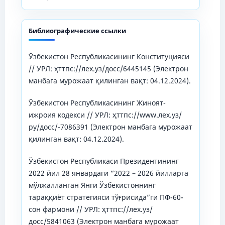
Библиографические ссылки
Ўзбекистон Республикасининг Конституцияси
// УРЛ: ҳттпс://лех.уз/доcс/6445145 (Электрон
манбага мурожаат қилинган вақт: 04.12.2024).
Ўзбекистон Республикасининг Жиноят-
ижроия кодекси // УРЛ: ҳттпс://www.лех.уз/
ру/доcс/-7086391 (Электрон манбага мурожаат
қилинган вақт: 04.12.2024).
Ўзбекистон Республикаси Президентининг
2022 йил 28 январдаги “2022 – 2026 йилларга
мўлжалланган Янги Ўзбекистоннинг
тараққиёт стратегияси тўғрисида”ги ПФ-60-
сон фармони // УРЛ: ҳттпс://лех.уз/
доcс/5841063 (Электрон манбага мурожаат