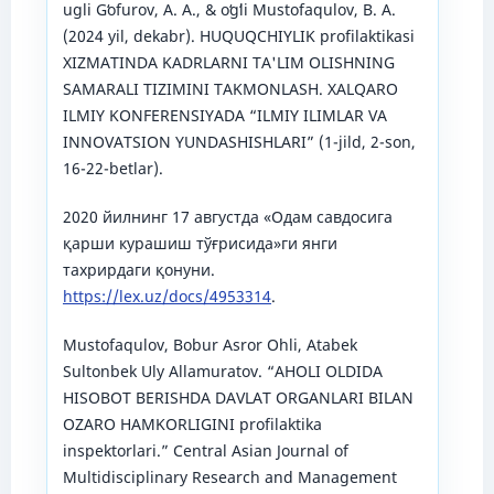
ugli Gʻofurov, A. A., & oʻgʻli Mustofaqulov, B. A.
(2024 yil, dekabr). HUQUQCHIYLIK profilaktikasi
XIZMATINDA KADRLARNI TA'LIM OLISHNING
SAMARALI TIZIMINI TAKMONLASH. XALQARO
ILMIY KONFERENSIYADA “ILMIY ILIMLAR VA
INNOVATSION YUNDASHISHLARI” (1-jild, 2-son,
16-22-betlar).
2020 йилнинг 17 августда «Одам савдосига
қарши курашиш тўғрисида»ги янги
тахрирдаги қонуни.
https://lex.uz/docs/4953314
.
Mustofaqulov, Bobur Asror Ohli, Atabek
Sultonbek Uly Allamuratov. “AHOLI OLDIDA
HISOBOT BERISHDA DAVLAT ORGANLARI BILAN
OZARO HAMKORLIGINI profilaktika
inspektorlari.” Central Asian Journal of
Multidisciplinary Research and Management