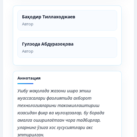
Баҳодир Тиллаходжаев
Автор
Гулзода Абдуразоқова
Автор
Аннотация
Ушбу мақолада жазони ишро этиш
муассасалари фаолиятида ахборот
технологияларини такомиллаштириш
юзасидан фикр ва мулоҳазалар, бу борада
амалга оширилаётган чора тадбирлар,
уларнинг ўзига хос хусусиятлари акс
эттирилган.