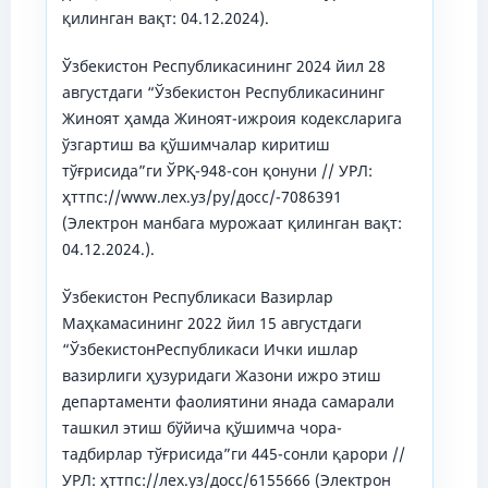
қилинган вақт: 04.12.2024).
Ўзбекистон Республикасининг 2024 йил 28
августдаги “Ўзбекистон Республикасининг
Жиноят ҳамда Жиноят-ижроия кодексларига
ўзгартиш ва қўшимчалар киритиш
тўғрисида”ги ЎРҚ-948-сон қонуни // УРЛ:
ҳттпс://www.лех.уз/ру/доcс/-7086391
(Электрон манбага мурожаат қилинган вақт:
04.12.2024.).
Ўзбекистон Республикаси Вазирлар
Маҳкамасининг 2022 йил 15 августдаги
“ЎзбекистонРеспубликаси Ички ишлар
вазирлиги ҳузуридаги Жазони ижро этиш
департаменти фаолиятини янада самарали
ташкил этиш бўйича қўшимча чора-
тадбирлар тўғрисида”ги 445-сонли қарори //
УРЛ: ҳттпс://лех.уз/доcс/6155666 (Электрон