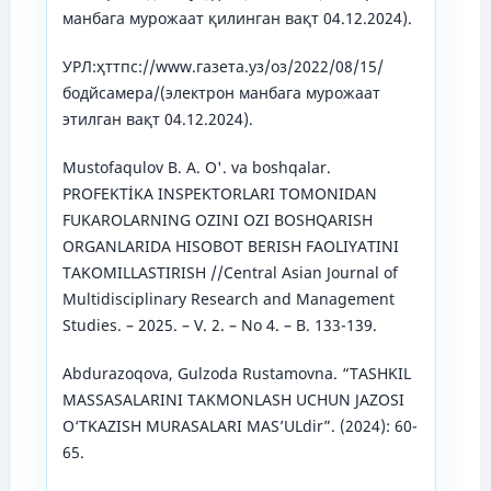
манбага мурожаат қилинган вақт 04.12.2024).
УРЛ:ҳттпс://www.газета.уз/оз/2022/08/15/
бодйcамера/(электрон манбага мурожаат
этилган вақт 04.12.2024).
Mustofaqulov B. A. O'. va boshqalar.
PROFEKTİKA INSPEKTORLARI TOMONIDAN
FUKAROLARNING OZINI OZI BOSHQARISH
ORGANLARIDA HISOBOT BERISH FAOLIYATINI
TAKOMILLASTIRISH //Central Asian Journal of
Multidisciplinary Research and Management
Studies. – 2025. – V. 2. – No 4. – B. 133-139.
Abdurazoqova, Gulzoda Rustamovna. “TASHKIL
MASSASALARINI TAKMONLASH UCHUN JAZOSI
O‘TKAZISH MURASALARI MAS’ULdir”. (2024): 60-
65.