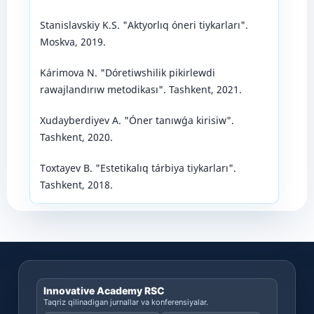
Stanislavskiy K.S. "Aktyorlıq óneri tiykarları".
Moskva, 2019.
Kárimova N. "Dóretiwshilik pikirlewdi
rawajlandırıw metodikası". Tashkent, 2021.
Xudayberdiyev A. "Óner tanıwǵa kirisiw".
Tashkent, 2020.
Toxtayev B. "Estetikalıq tárbiya tiykarları".
Tashkent, 2018.
Innovative Academy RSC
Taqriz qilinadigan jurnallar va konferensiyalar.