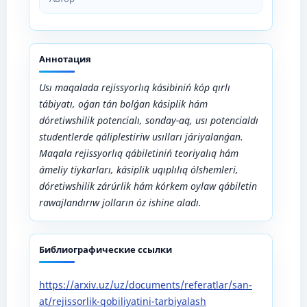
Аннотация
Usı maqalada rejissyorlıq kásibiniń kóp qırlı
tábiyatı, oǵan tán bolǵan kásiplik hám
dóretiwshilik potencialı, sonday-aq, usı potencialdı
studentlerde qáliplestiriw usılları járiyalanǵan.
Maqala rejissyorlıq qábiletiniń teoriyalıq hám
ámeliy tiykarları, kásiplik uqıplılıq ólshemleri,
dóretiwshilik zárúrlik hám kórkem oylaw qábiletin
rawajlandırıw jolların óz ishine aladı.
Библиографические ссылки
https://arxiv.uz/uz/documents/referatlar/san-
at/rejissorlik-qobiliyatini-tarbiyalash