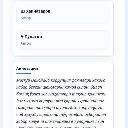
Ш Хакназаров
Автор
А Пўлатов
Автор
Аннотация
Мазкур мақолада к
оррупция фактлари ҳақида
хабар берган шахсларни ҳимоя қилиш билан
боғлиқ
ўзига хос жиҳатлари таҳлил қилинган.
Энг муҳими
коррупцияга қарши курашишнинг
самарали шакллари
шунингдек, к
оррупцияга
оид ҳуқуқбузарликлар тўғрисидаги ахборотни
хабар қилувчи шахсларнинг ва уларнинг яқин