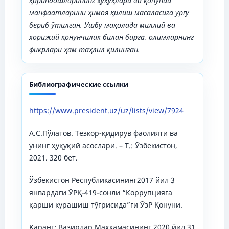
қариндошларининг ҳуқуқлари ва қонуний
манфаатларини ҳимоя қилиш масаласига
урғу
бериб ўтилган
. Ушбу мақолада миллий ва
хорижий қонунчилик билан бирга, олимларнинг
фикрлари ҳам таҳлил қилинган.
Библиографические ссылки
https://www.president.uz/uz/lists/view/7924
А.С.Пўлатов. Тезкор-қидирув фаолияти ва
унинг ҳуқуқий асослари. – Т.: Ўзбекистон,
2021. 320 бет.
Ўзбекистон Республикасининг2017 йил 3
январдаги ЎРҚ-419-сонли “Коррупцияга
қарши курашиш тўғрисида”ги ЎзР Қонуни.
Қаранг: Вазирлар Маҳкамасининг 2020 йил 31