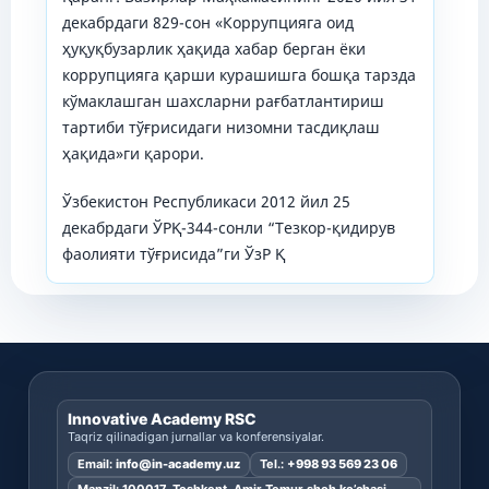
декабрдаги 829-сон «Коррупцияга оид
ҳуқуқбузарлик ҳақида хабар берган ёки
коррупцияга қарши курашишга бошқа тарзда
кўмаклашган шахсларни рағбатлантириш
тартиби тўғрисидаги низомни тасдиқлаш
ҳақида»ги қарори.
Ўзбекистон Республикаси 2012 йил 25
декабрдаги ЎРҚ-344-сонли “Тезкор-қидирув
фаолияти тўғрисида”ги ЎзР Қ
Innovative Academy RSC
Taqriz qilinadigan jurnallar va konferensiyalar.
Email:
info@in-academy.uz
Tel.:
+998 93 569 23 06
Manzil: 100017, Toshkent, Amir Temur shoh ko’chasi